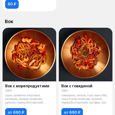
80 ₽
Вок
Вок с морепродуктами
Вок с говядиной
290 г
290 г
удон, креветки тигровые,
говядина, лапша, соус якисоба,
кальмар, мидии, морковь,
соус понзу, морковь, цукини,
цукини, перец болгарский,
перец болгарский, лук фри, лук
красный лук, с
от 690 ₽
от 690 ₽