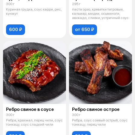
300 г
295 г
Куриная грудка, соус карри, рис,
паста орзо, креветки тигровые,
кунжут
кальмар, мидии, осьминоги,
авокадо, сливки, устричный соус
600 ₽
от 650 ₽
Ребро свиное в соусе
Ребро свиное острое
300 г
300 г
Ребра, крахмал, перец чили, соус
Ребра, соус соевый острый, соус
тонкацу, соус сладкий чили
тонкацу, перец чили