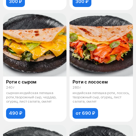
300 ₽
300 ₽
Роти с сыром
Роти с лососем
240 г
260 г
сырная индийская лепешка
индийская лепешка роти, лосось,
роти,творожный сыр, чеддер,
творожный сыр, огурец, лист
огурец, лист салата, омлет
салата, омлет
490 ₽
от 690 ₽