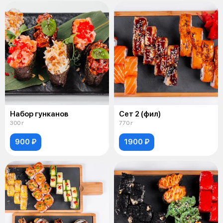
Набор гунканов
Сет 2 (фил)
300 г
770 г
900 ₽
1900 ₽