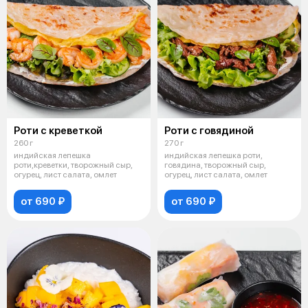
Роти с креветкой
Роти с говядиной
260 г
270 г
индийская лепешка
индийская лепешка роти,
роти,креветки, творожный сыр,
говядина, творожный сыр,
огурец, лист салата, омлет
огурец, лист салата, омлет
от 690 ₽
от 690 ₽