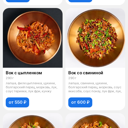
Вок с цыпленком
Вок со свининой
290 г
290 г
лапша, филе цыпленка, цукини,
лапша, свинина, цукини,
болгарский перец, морковь, лук,
болгарский перец, морковь, соус
соус терияки, лук фри, кунжу
якисоба, соус понзу, лук фри, лук,
от 550 ₽
от 600 ₽