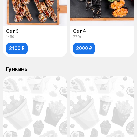
Сет 3
Сет 4
1450 г
770 г
2100 ₽
2000 ₽
Гунканы