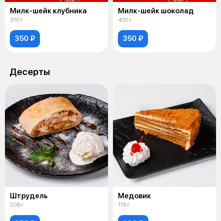
Милк-шейк клубника
Милк-шейк шоколад
310 г
400 г
350 ₽
350 ₽
Десерты
Штрудель
Медовик
206 г
115 г