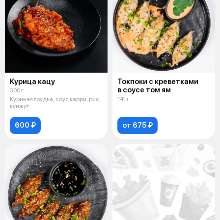
Курица кацу
Токпоки с креветками
в соусе том ям
300 г
141 г
Куриная грудка, соус карри, рис,
кунжут
600 ₽
от 675 ₽