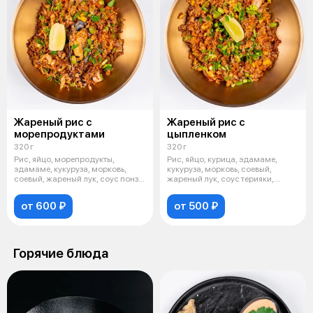
Жареный рис с
Жареный рис с
морепродуктами
цыпленком
320 г
320 г
Рис, яйцо, морепродукты,
Рис, яйцо, курица, эдамаме,
эдамаме, кукуруза, морковь,
кукуруза, морковь, соевый,
соевый, жареный лук, соус понзу,
жареный лук, соус терияки,
зеле
зеленый
от 600 ₽
от 500 ₽
Горячие блюда