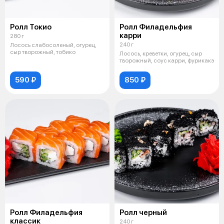
Ролл Токио
Ролл Филадельфия
карри
280 г
240 г
Лосось слабосоленый, огурец,
сыр творожный, тобико
Лосось, креветки, огурец, сыр
творожный, соус карри, фурикакэ
590 ₽
850 ₽
Ролл Филадельфия
Ролл черный
классик
240 г