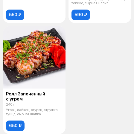
тобико, сырная шапка
550 ₽
590 ₽
Ролл Запеченный
с угрем
240 г
Угорь, дайкон, огурец, стружка
тунца, сырная шапка
650 ₽