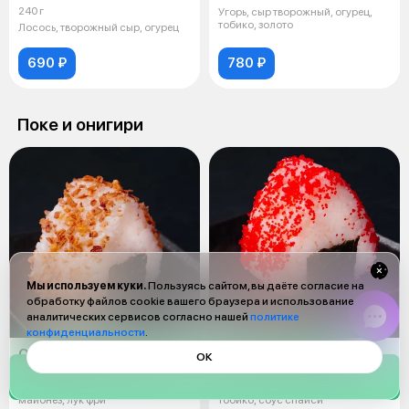
240 г
Угорь, сыр творожный, огурец,
тобико, золото
Лосось, творожный сыр, огурец
690 ₽
780 ₽
Поке и онигири
Мы используем куки.
Пользуясь сайтом, вы даёте согласие на
обработку файлов cookie вашего браузера и использование
аналитических сервисов согласно нашей
политике
конфиденциальности
.
Онигири краб
Онигири спайси лосось
ОК
130 г
130 г
Рис, нори, снежный краб,
Рис, лосось, нори, авокадо,
майонез, лук фри
тобико, соус спайси