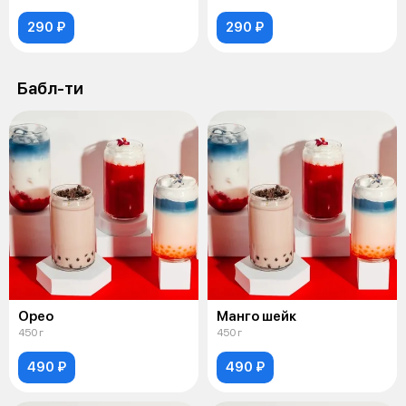
290 ₽
290 ₽
Бабл-ти
Орео
Манго шейк
450 г
450 г
490 ₽
490 ₽