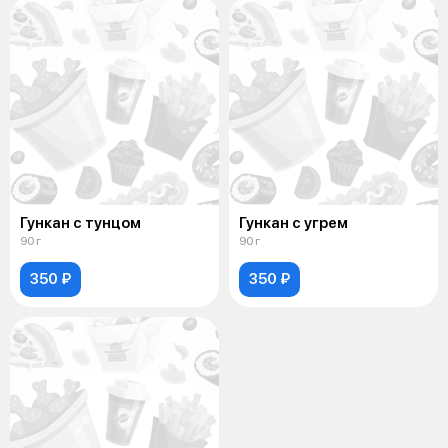
Гункан с тунцом
Гункан с угрем
90 г
90 г
350 ₽
350 ₽