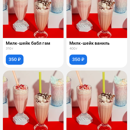
Милк-шейк бабл гам
Милк-шейк ваниль
310 г
400 г
350 ₽
350 ₽