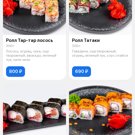
Ролл Тар-тар лосось
Ролл Татаки
300 г
300 г
Лосось, огурец, чука, сыр
Говядина, сыр творожный,
творожный, авокадо, зеленый
огурец, зеленый лук, соус спайси
лук, нити чили
800 ₽
690 ₽