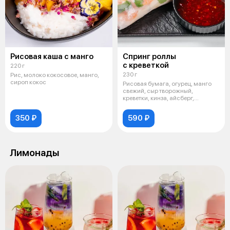
Рисовая каша с манго
Спринг роллы
с креветкой
220 г
230 г
Рис, молоко кокосовое, манго,
сироп кокос
Рисовая бумага, огурец, манго
свежий, сыр творожный,
креветки, кинза, айсберг,
подается с
350 ₽
590 ₽
Лимонады