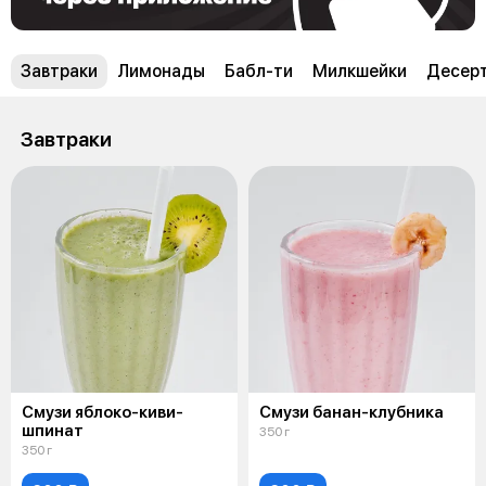
Завтраки
Лимонады
Бабл-ти
Милкшейки
Десер
Завтраки
Смузи яблоко-киви-
Смузи банан-клубника
шпинат
350 г
350 г