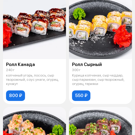
Ролл Канада
Ролл Сырный
240 г
300 г
копченый угорь, лосось, сыр
Курица копченая, сыр чеддер,
творожный, соус унаги, огурец,
сыр пармезан, сыр творожный,
кунжут
огурец, терияки
800 ₽
550 ₽