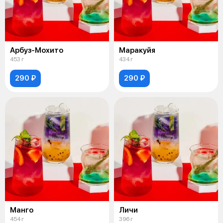
Арбуз-Мохито
Маракуйя
453 г
434 г
290 ₽
290 ₽
Манго
Личи
454 г
396 г