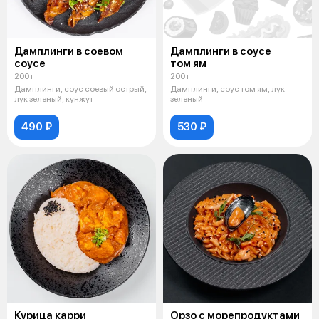
Дамплинги в соевом
Дамплинги в соусе
соусе
том ям
200 г
200 г
Дамплинги, соус соевый острый,
Дамплинги, соус том ям, лук
лук зеленый, кунжут
зеленый
490 ₽
530 ₽
Курица карри
Орзо с морепродуктами