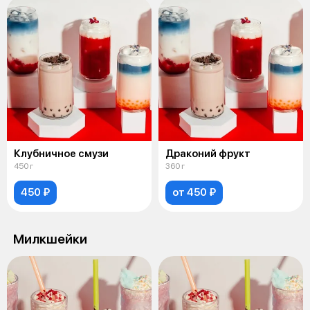
Клубничное смузи
Драконий фрукт
450 г
360 г
450 ₽
от 450 ₽
Милкшейки