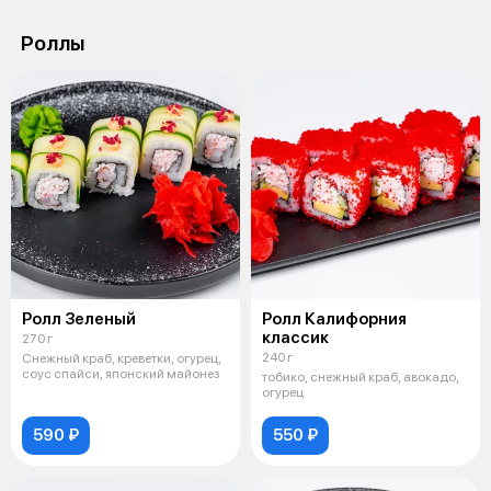
Роллы
Ролл Зеленый
Ролл Калифорния
классик
270 г
240 г
Снежный краб, креветки, огурец,
соус спайси, японский майонез
тобико, снежный краб, авокадо,
огурец
590 ₽
550 ₽