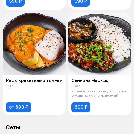
590 ₽
590 ₽
Рис с креветками том-ям
Свинина Чар-сю
141 г
300 г
вырезка свиная, соус, рис, битые
огурцы, кунжут, лук зеленый
от 690 ₽
600 ₽
Сеты