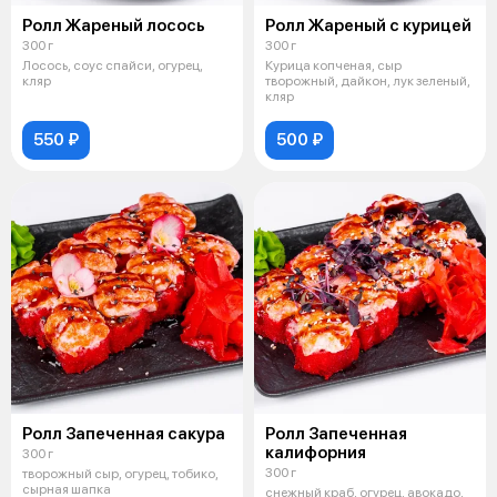
Ролл Жареный лосось
Ролл Жареный с курицей
300 г
300 г
Лосось, соус спайси, огурец,
Курица копченая, сыр
кляр
творожный, дайкон, лук зеленый,
кляр
550 ₽
500 ₽
Ролл Запеченная сакура
Ролл Запеченная
калифорния
300 г
300 г
творожный сыр, огурец, тобико,
сырная шапка
снежный краб, огурец, авокадо,