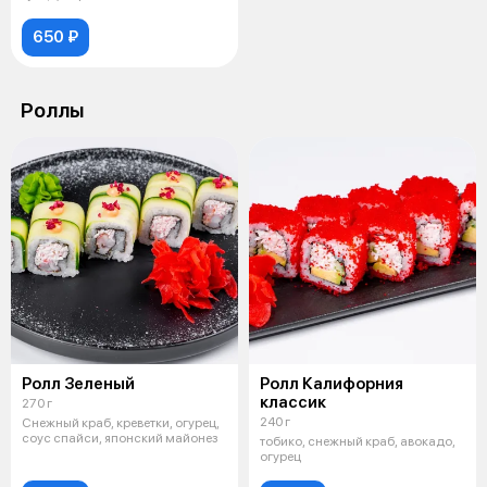
650 ₽
Роллы
Ролл Зеленый
Ролл Калифорния
классик
270 г
240 г
Снежный краб, креветки, огурец,
соус спайси, японский майонез
тобико, снежный краб, авокадо,
огурец