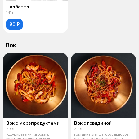
Чиабатта
141 г
80 ₽
Вок
Вок с морепродуктами
Вок с говядиной
290 г
290 г
удон, креветки тигровые,
говядина, лапша, соус якисоба,
кальмар, мидии, морковь,
соус понзу, морковь, цукини,