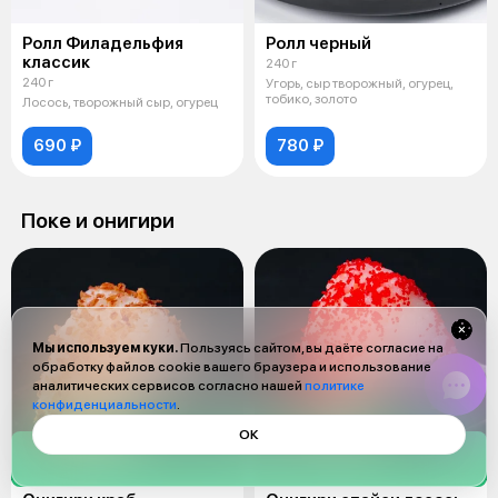
Ролл Филадельфия
Ролл черный
классик
240 г
240 г
Угорь, сыр творожный, огурец,
тобико, золото
Лосось, творожный сыр, огурец
690 ₽
780 ₽
Поке и онигири
Мы используем куки.
Пользуясь сайтом, вы даёте согласие на
обработку файлов cookie вашего браузера и использование
аналитических сервисов согласно нашей
политике
конфиденциальности
.
ОК