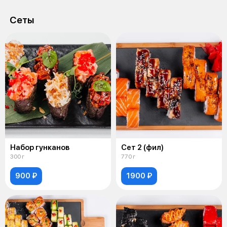
Сеты
Набор гунканов
Сет 2 (фил)
300 г
770 г
900 ₽
1900 ₽