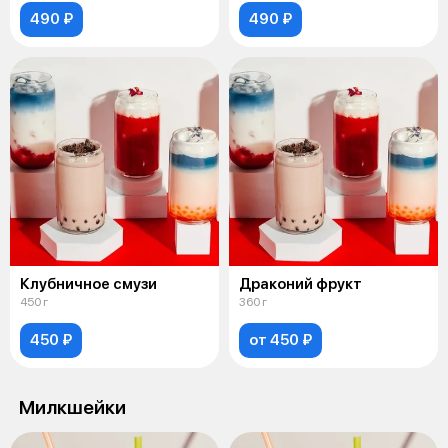
490 ₽
490 ₽
Клубничное смузи
Драконий фрукт
450 г
360 г
450 ₽
от 450 ₽
Милкшейки