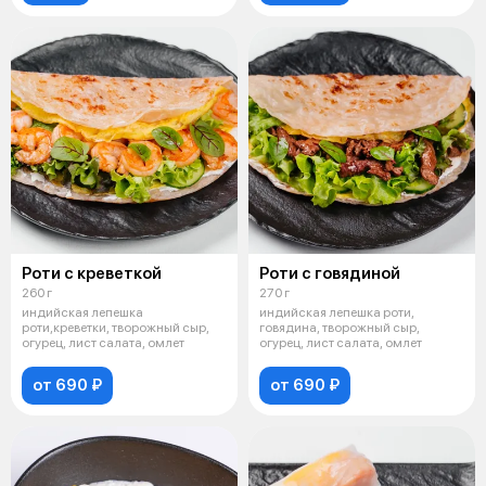
Роти с креветкой
Роти с говядиной
260 г
270 г
индийская лепешка
индийская лепешка роти,
роти,креветки, творожный сыр,
говядина, творожный сыр,
огурец, лист салата, омлет
огурец, лист салата, омлет
от 690 ₽
от 690 ₽