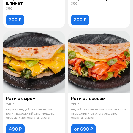
шпинат
350 г
350 г
300 ₽
300 ₽
Роти с сыром
Роти с лососем
240 г
260 г
сырная индийская лепешка
индийская лепешка роти, лосось,
роти,творожный сыр, чеддер,
творожный сыр, огурец, лист
огурец, лист салата, омлет
салата, омлет
490 ₽
от 690 ₽