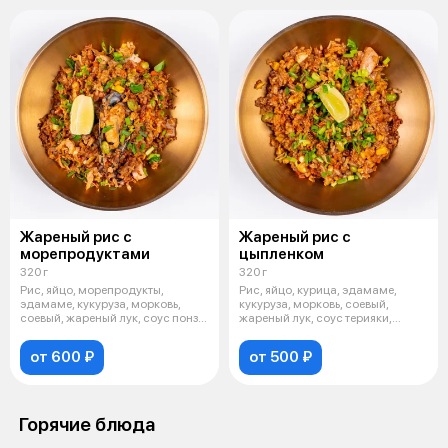
Жареный рис с
Жареный рис с
морепродуктами
цыпленком
320 г
320 г
Рис, яйцо, морепродукты,
Рис, яйцо, курица, эдамаме,
эдамаме, кукуруза, морковь,
кукуруза, морковь, соевый,
соевый, жареный лук, соус понзу,
жареный лук, соус терияки,
зеле
зеленый
от 600 ₽
от 500 ₽
Горячие блюда