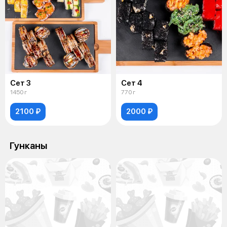
Сет 3
Сет 4
1450 г
770 г
2100 ₽
2000 ₽
Гунканы