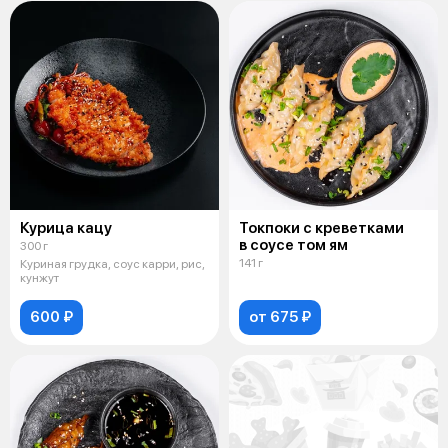
Курица кацу
Токпоки с креветками
в соусе том ям
300 г
141 г
Куриная грудка, соус карри, рис,
кунжут
600 ₽
от 675 ₽