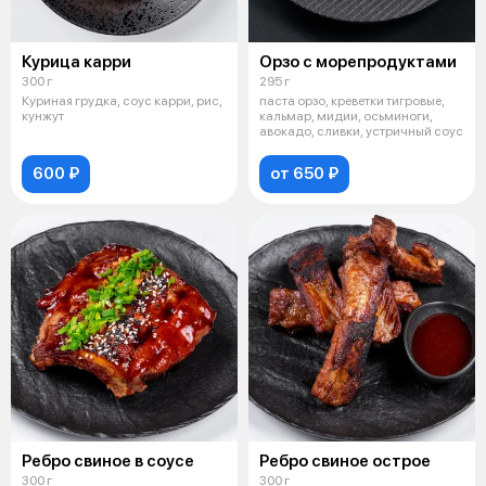
Курица карри
Орзо с морепродуктами
300 г
295 г
Куриная грудка, соус карри, рис,
паста орзо, креветки тигровые,
кунжут
кальмар, мидии, осьминоги,
авокадо, сливки, устричный соус
600 ₽
от 650 ₽
Ребро свиное в соусе
Ребро свиное острое
300 г
300 г