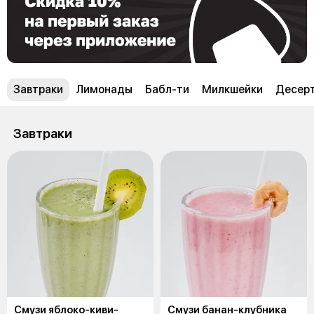
Завтраки
Лимонады
Бабл-ти
Милкшейки
Десер
Завтраки
Смузи яблоко-киви-
Смузи банан-клубника