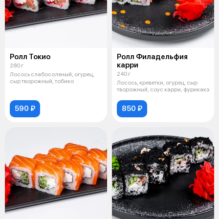
Ролл Токио
Ролл Филадельфия
карри
280 г
240 г
Лосось слабосоленый, огурец,
сыр творожный, тобико
Лосось, креветки, огурец, сыр
творожный, соус карри, фурикакэ
590 ₽
850 ₽