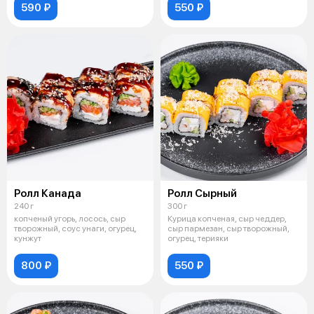
590 ₽
550 ₽
Ролл Канада
Ролл Сырный
240 г
300 г
копченый угорь, лосось, сыр
Курица копченая, сыр чеддер,
творожный, соус унаги, огурец,
сыр пармезан, сыр творожный,
кунжут
огурец, терияки
800 ₽
550 ₽