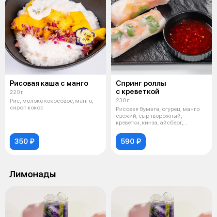
Рисовая каша с манго
Спринг роллы
с креветкой
220 г
230 г
Рис, молоко кокосовое, манго,
сироп кокос
Рисовая бумага, огурец, манго
свежий, сыр творожный,
креветки, кинза, айсберг,
подается с
350 ₽
590 ₽
Лимонады