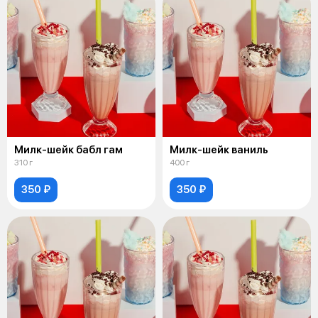
Милк-шейк бабл гам
Милк-шейк ваниль
310 г
400 г
350 ₽
350 ₽