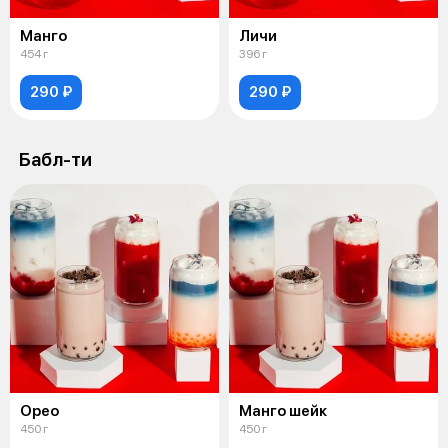
Манго
Личи
454 г
396 г
290 ₽
290 ₽
Бабл-ти
Орео
Манго шейк
450 г
450 г