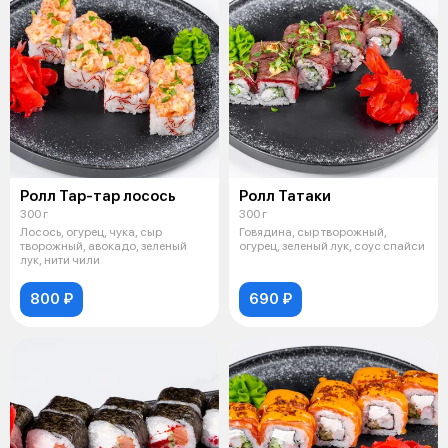
Ролл Тар-тар лосось
Ролл Татаки
300 г
300 г
Лосось, огурец, чука, сыр
Говядина, сыр творожный,
творожный, авокадо, зеленый
огурец, зеленый лук, соус спайси
лук, нити чили
800 ₽
690 ₽