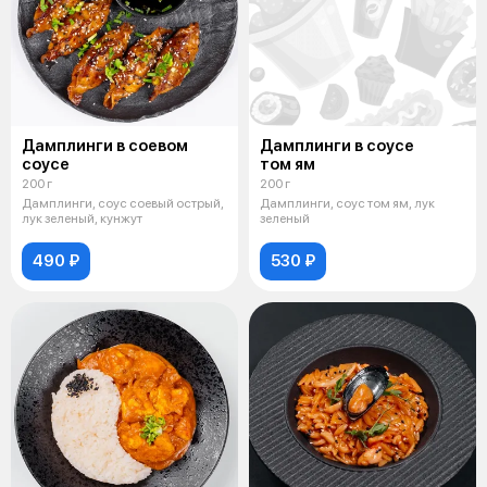
Дамплинги в соевом
Дамплинги в соусе
соусе
том ям
200 г
200 г
Дамплинги, соус соевый острый,
Дамплинги, соус том ям, лук
лук зеленый, кунжут
зеленый
490 ₽
530 ₽