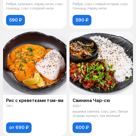
Ребра, крахмал, перец чили, соус
Ребра, соус соевый острый, соус
тонкацу, соус сладкий чили
тонкацу, перец чили
590 ₽
590 ₽
Рис с креветками том-ям
Свинина Чар-сю
141 г
300 г
вырезка свиная, соус, рис, битые
огурцы, кунжут, лук зеленый
от 690 ₽
600 ₽