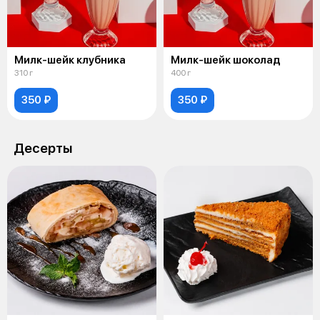
Милк-шейк клубника
Милк-шейк шоколад
310 г
400 г
350 ₽
350 ₽
Десерты