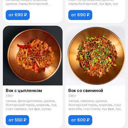
цукини, перец болгарский,
перец болгарский, лук фри, лук
красный лук, с
от 690 ₽
от 690 ₽
Вок с цыпленком
Вок со свининой
290 г
290 г
лапша, филе цыпленка, цукини,
лапша, свинина, цукини,
болгарский перец, морковь, лук,
болгарский перец, морковь, соус
соус терияки, лук фри, кунжу
якисоба, соус понзу, лук фри, лук,
от 550 ₽
от 600 ₽