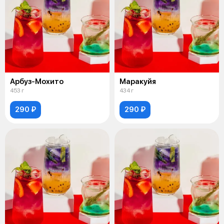
Арбуз-Мохито
Маракуйя
453 г
434 г
290 ₽
290 ₽