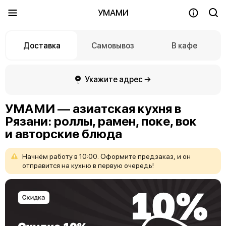
УМАМИ
Доставка
Самовывоз
В кафе
Укажите адрес →
УМАМИ — азиатская кухня в
Рязани: роллы, рамен, поке, вок
и авторские блюда
Начнём
работу
в
10:00.
Оформите
предзаказ,
и
он
отправится
на
кухню
в
первую
очередь!