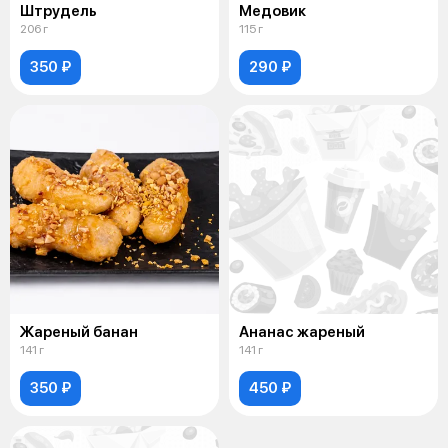
Штрудель
Медовик
206 г
115 г
350 ₽
290 ₽
Жареный банан
Ананас жареный
141 г
141 г
350 ₽
450 ₽