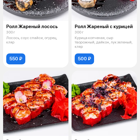
Ролл Жареный лосось
Ролл Жареный с курицей
300 г
300 г
Лосось, соус спайси, огурец,
Курица копченая, сыр
кляр
творожный, дайкон, лук зеленый,
кляр
550 ₽
500 ₽