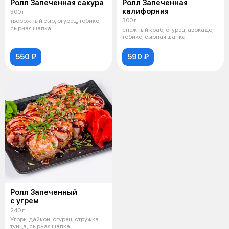
Ролл Запеченная сакура
Ролл Запеченная
калифорния
300 г
300 г
творожный сыр, огурец, тобико,
сырная шапка
снежный краб, огурец, авокадо,
тобико, сырная шапка
550 ₽
590 ₽
Ролл Запеченный
с угрем
240 г
Угорь, дайкон, огурец, стружка
тунца, сырная шапка