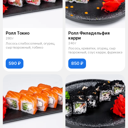
Ролл Токио
Ролл Филадельфия
карри
280 г
240 г
Лосось слабосоленый, огурец,
сыр творожный, тобико
Лосось, креветки, огурец, сыр
творожный, соус карри, фурикакэ
590 ₽
850 ₽