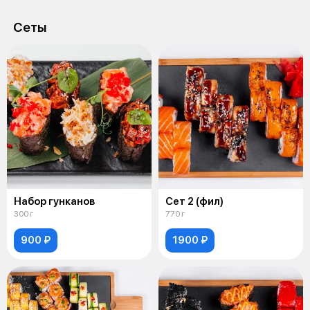
Сеты
Набор гунканов
Сет 2 (фил)
300 г
770 г
900 ₽
1900 ₽