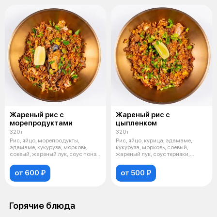
Жареный рис с
Жареный рис с
морепродуктами
цыпленком
320 г
320 г
Рис, яйцо, морепродукты,
Рис, яйцо, курица, эдамаме,
эдамаме, кукуруза, морковь,
кукуруза, морковь, соевый,
соевый, жареный лук, соус понзу,
жареный лук, соус терияки,
зеле
зеленый
от 600 ₽
от 500 ₽
Горячие блюда