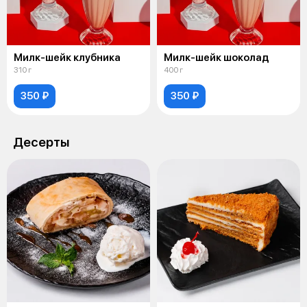
Милк-шейк клубника
Милк-шейк шоколад
310 г
400 г
350 ₽
350 ₽
Десерты