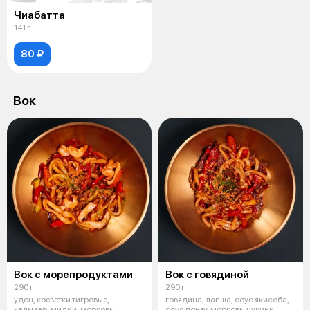
Чиабатта
141 г
80 ₽
Вок
Вок с морепродуктами
Вок с говядиной
290 г
290 г
удон, креветки тигровые,
говядина, лапша, соус якисоба,
кальмар, мидии, морковь,
соус понзу, морковь, цукини,