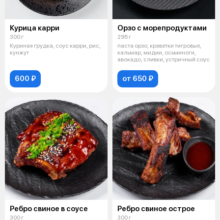
Курица карри
Орзо с морепродуктами
300 г
295 г
Куриная грудка, соус карри, рис,
паста орзо, креветки тигровые,
кунжут
кальмар, мидии, осьминоги,
авокадо, сливки, устричный соус
600 ₽
от 650 ₽
Ребро свиное в соусе
Ребро свиное острое
300 г
300 г