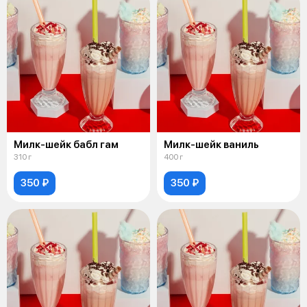
Милк-шейк бабл гам
Милк-шейк ваниль
310 г
400 г
350 ₽
350 ₽