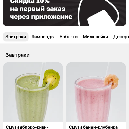
Завтраки
Лимонады
Бабл-ти
Милкшейки
Десер
Завтраки
Смузи яблоко-киви-
Смузи банан-клубника