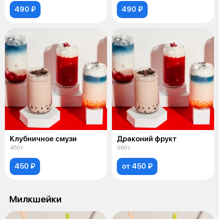
490 ₽
490 ₽
Клубничное смузи
Драконий фрукт
450 г
360 г
450 ₽
от 450 ₽
Милкшейки