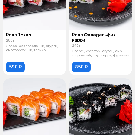
Ролл Токио
Ролл Филадельфия
карри
280 г
240 г
Лосось слабосоленый, огурец,
сыр творожный, тобико
Лосось, креветки, огурец, сыр
творожный, соус карри, фурикакэ
590 ₽
850 ₽