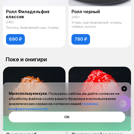
Ролл Филадельфия
Ролл черный
классик
240 г
240 г
Угорь, сыр творожный, огурец,
тобико, золото
Лосось, творожный сыр, огурец
690 ₽
780 ₽
Поке и онигири
Мы используем куки.
Пользуясь сайтом, вы даёте согласие на
обработку файлов cookie вашего браузера и использование
аналитических сервисов согласно нашей
политике
конфиденциальности
.
ОК