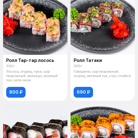
Ролл Тар-тар лосось
Ролл Татаки
300 г
300 г
Лосось, огурец, чука, сыр
Говядина, сыр творожный,
творожный, авокадо, зеленый
огурец, зеленый лук, соус спайси
лук, нити чили
800 ₽
690 ₽