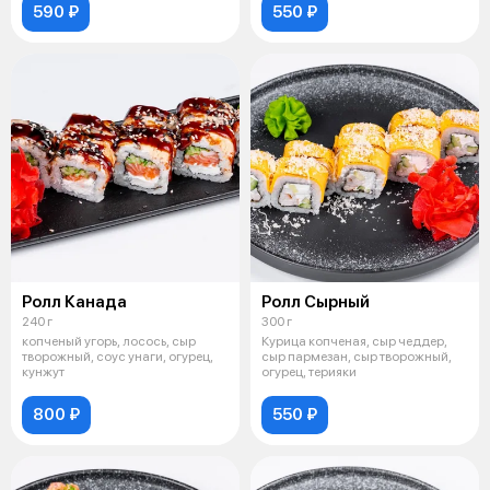
590 ₽
550 ₽
Ролл Канада
Ролл Сырный
240 г
300 г
копченый угорь, лосось, сыр
Курица копченая, сыр чеддер,
творожный, соус унаги, огурец,
сыр пармезан, сыр творожный,
кунжут
огурец, терияки
800 ₽
550 ₽