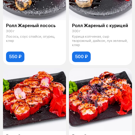
Ролл Жареный лосось
Ролл Жареный с курицей
300 г
300 г
Лосось, соус спайси, огурец,
Курица копченая, сыр
кляр
творожный, дайкон, лук зеленый,
кляр
550 ₽
500 ₽