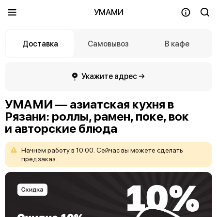
УМАМИ
Доставка
Самовывоз
В кафе
Укажите адрес →
УМАМИ — азиатская кухня в
Рязани: роллы, рамен, поке, вок
и авторские блюда
Начнём
работу
в
10:00.
Сейчас
вы
можете
сделать
предзаказ.