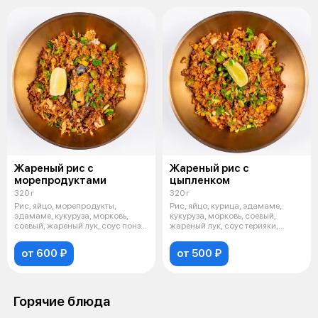
Жареный рис с
Жареный рис с
морепродуктами
цыпленком
320 г
320 г
Рис, яйцо, морепродукты,
Рис, яйцо, курица, эдамаме,
эдамаме, кукуруза, морковь,
кукуруза, морковь, соевый,
соевый, жареный лук, соус понзу,
жареный лук, соус терияки,
зеле
зеленый
от 600 ₽
от 500 ₽
Горячие блюда