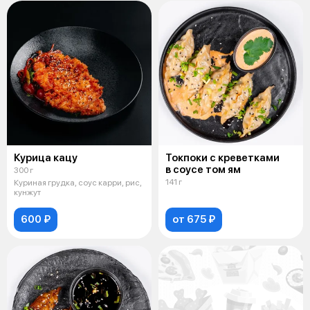
Курица кацу
Токпоки с креветками
в соусе том ям
300 г
141 г
Куриная грудка, соус карри, рис,
кунжут
600 ₽
от 675 ₽