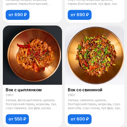
цукини, перец болгарский,
перец болгарский, лук фри, лук
красный лук, с
от 690 ₽
от 690 ₽
Вок с цыпленком
Вок со свининой
290 г
290 г
лапша, филе цыпленка, цукини,
лапша, свинина, цукини,
болгарский перец, морковь, лук,
болгарский перец, морковь, соус
соус терияки, лук фри, кунжу
якисоба, соус понзу, лук фри, лук,
от 550 ₽
от 600 ₽