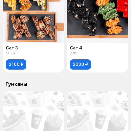
Сет 3
Сет 4
1450 г
770 г
2100 ₽
2000 ₽
Гунканы