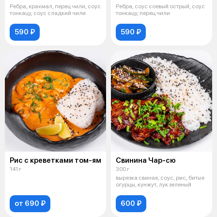
Ребра, крахмал, перец чили, соус
Ребра, соус соевый острый, соус
тонкацу, соус сладкий чили
тонкацу, перец чили
590 ₽
590 ₽
Рис с креветками том-ям
Свинина Чар-сю
141 г
300 г
вырезка свиная, соус, рис, битые
огурцы, кунжут, лук зеленый
от 690 ₽
600 ₽