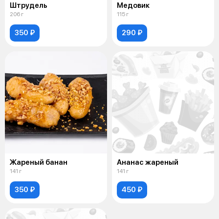
Штрудель
Медовик
206 г
115 г
350 ₽
290 ₽
Жареный банан
Ананас жареный
141 г
141 г
350 ₽
450 ₽