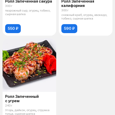
Ролл Запеченная сакура
Ролл Запеченная
калифорния
300 г
300 г
творожный сыр, огурец, тобико,
сырная шапка
снежный краб, огурец, авокадо,
тобико, сырная шапка
550 ₽
590 ₽
Ролл Запеченный
с угрем
240 г
Угорь, дайкон, огурец, стружка
тунца, сырная шапка