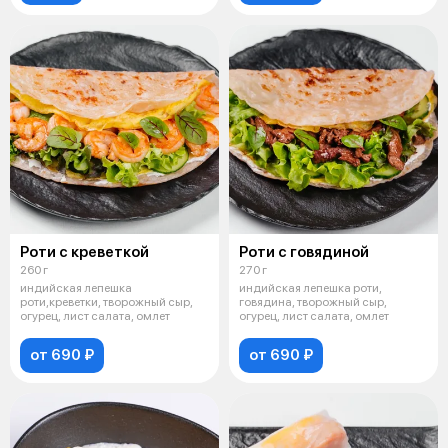
Роти с креветкой
Роти с говядиной
260 г
270 г
индийская лепешка
индийская лепешка роти,
роти,креветки, творожный сыр,
говядина, творожный сыр,
огурец, лист салата, омлет
огурец, лист салата, омлет
от 690 ₽
от 690 ₽