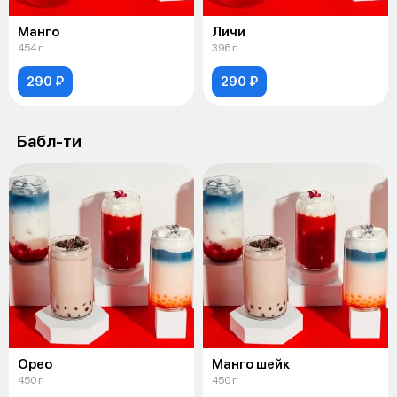
Манго
Личи
454 г
396 г
290 ₽
290 ₽
Бабл-ти
Орео
Манго шейк
450 г
450 г