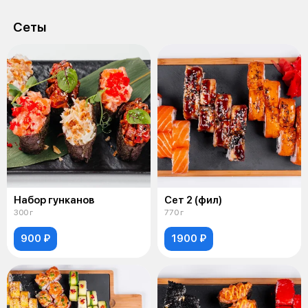
Сеты
Набор гунканов
Сет 2 (фил)
300 г
770 г
900 ₽
1900 ₽