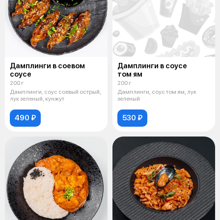
Дамплинги в соевом
Дамплинги в соусе
соусе
том ям
200 г
200 г
Дамплинги, соус соевый острый,
Дамплинги, соус том ям, лук
лук зеленый, кунжут
зеленый
490 ₽
530 ₽