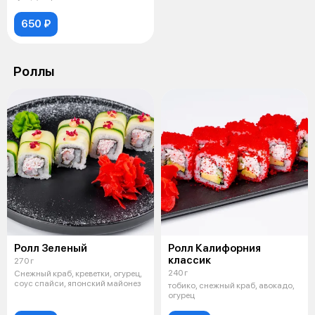
650 ₽
Роллы
Ролл Зеленый
Ролл Калифорния
классик
270 г
240 г
Снежный краб, креветки, огурец,
соус спайси, японский майонез
тобико, снежный краб, авокадо,
огурец