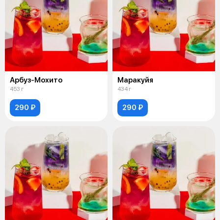
Арбуз-Мохито
Маракуйя
453 г
434 г
290 ₽
290 ₽