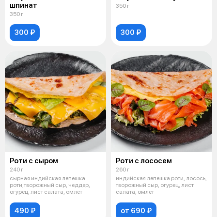
шпинат
350 г
350 г
300 ₽
300 ₽
Роти с сыром
Роти с лососем
240 г
260 г
сырная индийская лепешка
индийская лепешка роти, лосось,
роти,творожный сыр, чеддер,
творожный сыр, огурец, лист
огурец, лист салата, омлет
салата, омлет
490 ₽
от 690 ₽