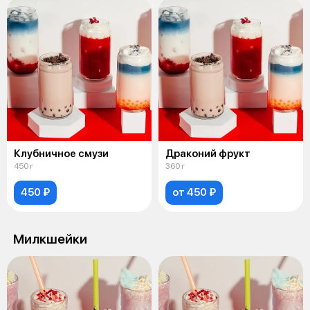
Клубничное смузи
Драконий фрукт
450 г
360 г
450 ₽
от 450 ₽
Милкшейки