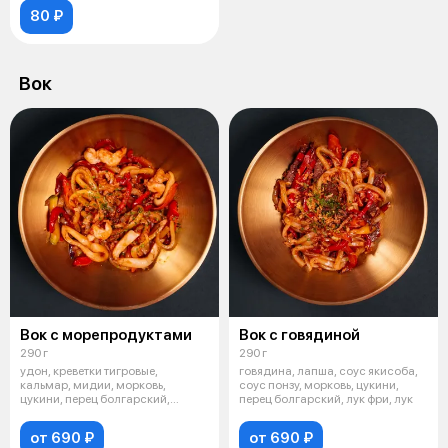
80 ₽
Вок
Вок с морепродуктами
Вок с говядиной
290 г
290 г
удон, креветки тигровые,
говядина, лапша, соус якисоба,
кальмар, мидии, морковь,
соус понзу, морковь, цукини,
цукини, перец болгарский,
перец болгарский, лук фри, лук
красный лук, с
от 690 ₽
от 690 ₽