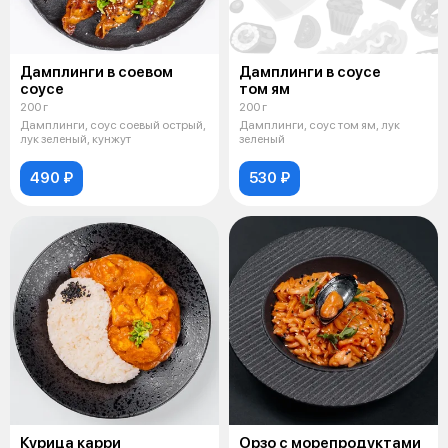
Дамплинги в соевом
Дамплинги в соусе
соусе
том ям
200 г
200 г
Дамплинги, соус соевый острый,
Дамплинги, соус том ям, лук
лук зеленый, кунжут
зеленый
490 ₽
530 ₽
Курица карри
Орзо с морепродуктами