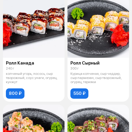
Ролл Канада
Ролл Сырный
240 г
300 г
копченый угорь, лосось, сыр
Курица копченая, сыр чеддер,
творожный, соус унаги, огурец,
сыр пармезан, сыр творожный,
кунжут
огурец, терияки
800 ₽
550 ₽