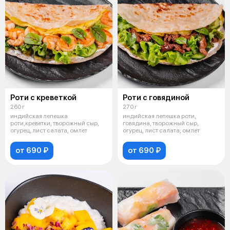
Роти с креветкой
Роти с говядиной
260 г
270 г
индийская лепешка
индийская лепешка роти,
роти,креветки, творожный сыр,
говядина, творожный сыр,
огурец, лист салата, омлет
огурец, лист салата, омлет
от 690 ₽
от 690 ₽