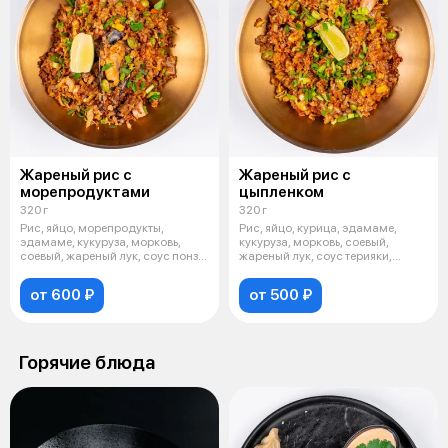
Жареный рис с
Жареный рис с
морепродуктами
цыпленком
320 г
320 г
Рис, яйцо, морепродукты,
Рис, яйцо, курица, эдамаме,
эдамаме, кукуруза, морковь,
кукуруза, морковь, соевый,
соевый, жареный лук, соус понзу,
жареный лук, соус терияки,
зеле
зеленый
от 600 ₽
от 500 ₽
Горячие блюда