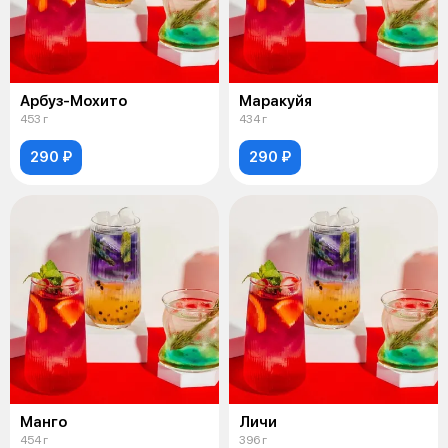
Арбуз-Мохито
Маракуйя
453 г
434 г
290 ₽
290 ₽
Манго
Личи
454 г
396 г