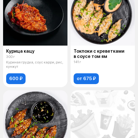
Курица кацу
Токпоки с креветками
в соусе том ям
300 г
141 г
Куриная грудка, соус карри, рис,
кунжут
600 ₽
от 675 ₽