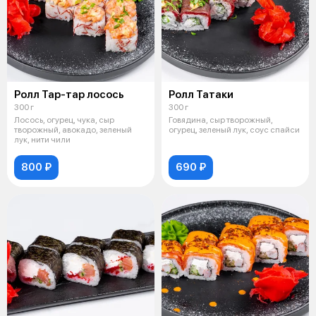
Ролл Тар-тар лосось
Ролл Татаки
300 г
300 г
Лосось, огурец, чука, сыр
Говядина, сыр творожный,
творожный, авокадо, зеленый
огурец, зеленый лук, соус спайси
лук, нити чили
800 ₽
690 ₽