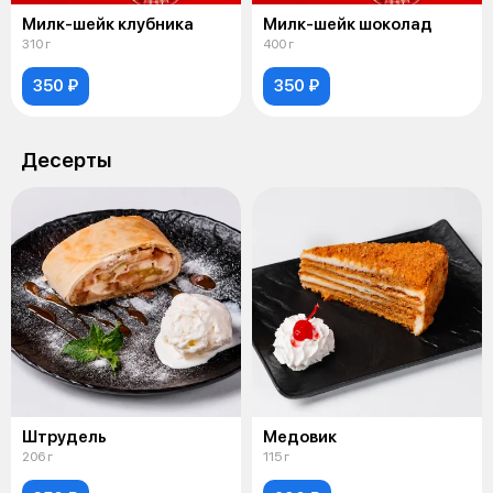
Милк-шейк клубника
Милк-шейк шоколад
310 г
400 г
350 ₽
350 ₽
Десерты
Штрудель
Медовик
206 г
115 г