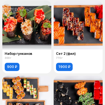
Набор гунканов
Сет 2 (фил)
300 г
770 г
900 ₽
1900 ₽