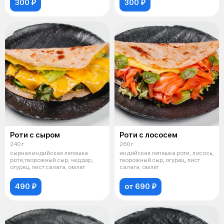
300 ₽
300 ₽
Роти с сыром
Роти с лососем
240 г
260 г
сырная индийская лепешка
индийская лепешка роти, лосось,
роти,творожный сыр, чеддер,
творожный сыр, огурец, лист
огурец, лист салата, омлет
салата, омлет
490 ₽
от 690 ₽