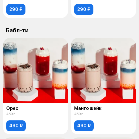
290 ₽
290 ₽
Бабл-ти
Орео
Манго шейк
450 г
450 г
490 ₽
490 ₽