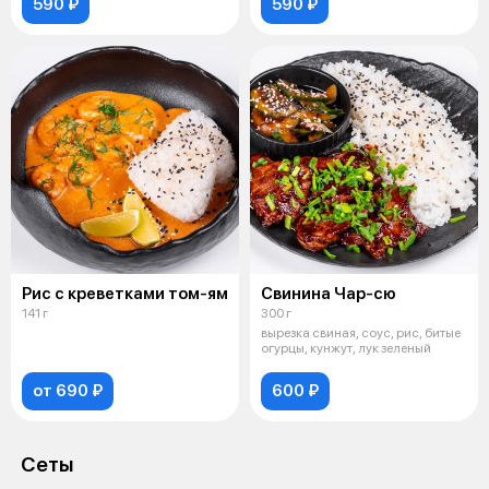
590 ₽
590 ₽
Рис с креветками том-ям
Свинина Чар-сю
141 г
300 г
вырезка свиная, соус, рис, битые
огурцы, кунжут, лук зеленый
от 690 ₽
600 ₽
Сеты