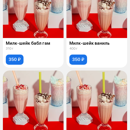
Милк-шейк бабл гам
Милк-шейк ваниль
310 г
400 г
350 ₽
350 ₽