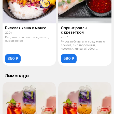
Рисовая каша с манго
Спринг роллы
с креветкой
220 г
230 г
Рис, молоко кокосовое, манго,
сироп кокос
Рисовая бумага, огурец, манго
свежий, сыр творожный,
креветки, кинза, айсберг,
подается с
350 ₽
590 ₽
Лимонады