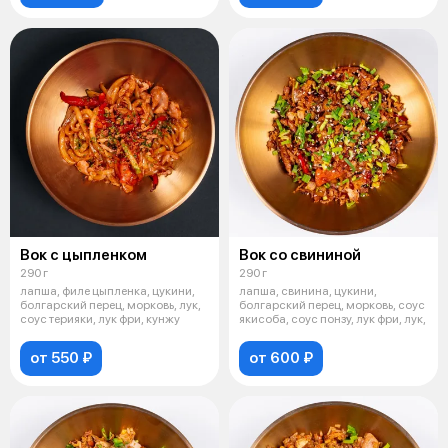
Вок с цыпленком
Вок со свининой
290 г
290 г
лапша, филе цыпленка, цукини,
лапша, свинина, цукини,
болгарский перец, морковь, лук,
болгарский перец, морковь, соус
соус терияки, лук фри, кунжу
якисоба, соус понзу, лук фри, лук,
от 550 ₽
от 600 ₽