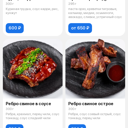
300 г
295 г
Куриная грудка, соус карри, рис,
паста орзо, креветки тигровые,
кунжут
кальмар, мидии, осьминоги,
авокадо, сливки, устричный соус
600 ₽
от 650 ₽
Ребро свиное в соусе
Ребро свиное острое
300 г
300 г
Ребра, крахмал, перец чили, соус
Ребра, соус соевый острый, соус
тонкацу, соус сладкий чили
тонкацу, перец чили