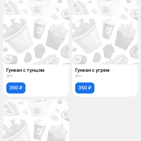
Гункан с тунцом
Гункан с угрем
90 г
90 г
350 ₽
350 ₽