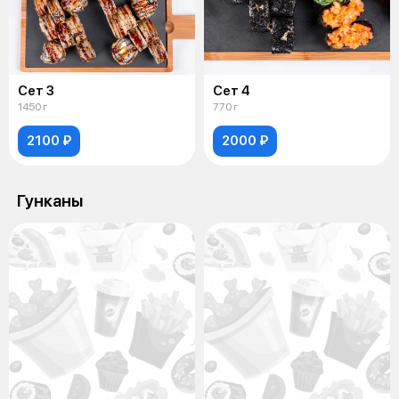
Сет 3
Сет 4
1450 г
770 г
2100 ₽
2000 ₽
Гунканы