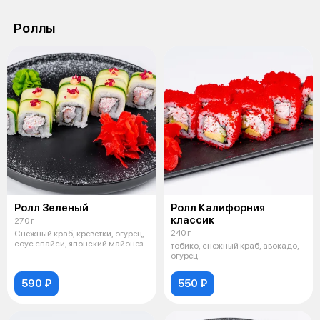
Роллы
Ролл Зеленый
Ролл Калифорния
классик
270 г
240 г
Снежный краб, креветки, огурец,
соус спайси, японский майонез
тобико, снежный краб, авокадо,
огурец
590 ₽
550 ₽