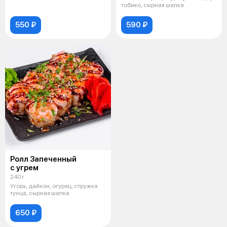
тобико, сырная шапка
550 ₽
590 ₽
Ролл Запеченный
с угрем
240 г
Угорь, дайкон, огурец, стружка
тунца, сырная шапка
650 ₽