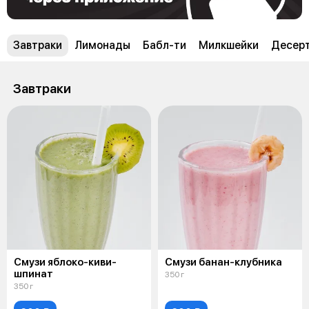
Завтраки
Лимонады
Бабл-ти
Милкшейки
Десер
Завтраки
Смузи яблоко-киви-
Смузи банан-клубника
шпинат
350 г
350 г