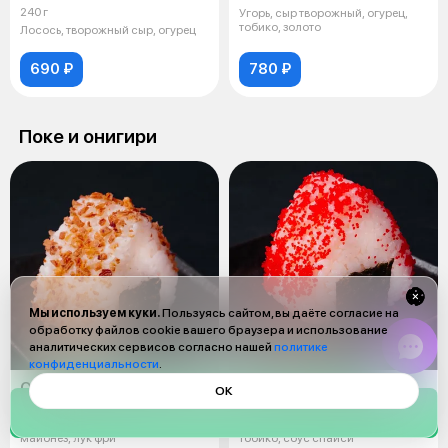
240 г
Угорь, сыр творожный, огурец,
тобико, золото
Лосось, творожный сыр, огурец
690 ₽
780 ₽
Поке и онигири
Мы используем куки.
Пользуясь сайтом, вы даёте согласие на
обработку файлов cookie вашего браузера и использование
аналитических сервисов согласно нашей
политике
конфиденциальности
.
Онигири краб
Онигири спайси лосось
ОК
130 г
130 г
Рис, нори, снежный краб,
Рис, лосось, нори, авокадо,
майонез, лук фри
тобико, соус спайси