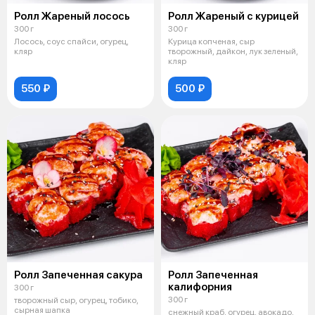
Ролл Жареный лосось
Ролл Жареный с курицей
300 г
300 г
Лосось, соус спайси, огурец,
Курица копченая, сыр
кляр
творожный, дайкон, лук зеленый,
кляр
550 ₽
500 ₽
Ролл Запеченная сакура
Ролл Запеченная
калифорния
300 г
300 г
творожный сыр, огурец, тобико,
сырная шапка
снежный краб, огурец, авокадо,