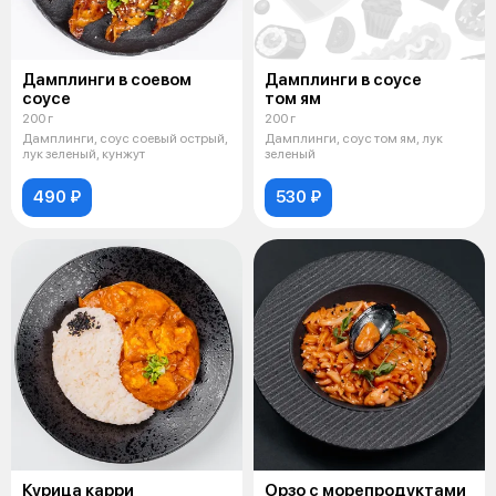
Дамплинги в соевом
Дамплинги в соусе
соусе
том ям
200 г
200 г
Дамплинги, соус соевый острый,
Дамплинги, соус том ям, лук
лук зеленый, кунжут
зеленый
490 ₽
530 ₽
Курица карри
Орзо с морепродуктами