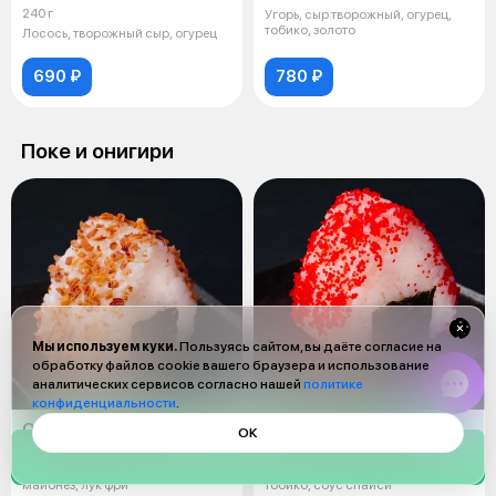
240 г
Угорь, сыр творожный, огурец,
тобико, золото
Лосось, творожный сыр, огурец
690 ₽
780 ₽
Поке и онигири
Мы используем куки.
Пользуясь сайтом, вы даёте согласие на
обработку файлов cookie вашего браузера и использование
аналитических сервисов согласно нашей
политике
конфиденциальности
.
Онигири краб
Онигири спайси лосось
ОК
130 г
130 г
Рис, нори, снежный краб,
Рис, лосось, нори, авокадо,
майонез, лук фри
тобико, соус спайси