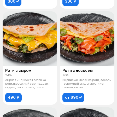
300 ₽
300 ₽
Роти с сыром
Роти с лососем
240 г
260 г
сырная индийская лепешка
индийская лепешка роти, лосось,
роти,творожный сыр, чеддер,
творожный сыр, огурец, лист
огурец, лист салата, омлет
салата, омлет
490 ₽
от 690 ₽