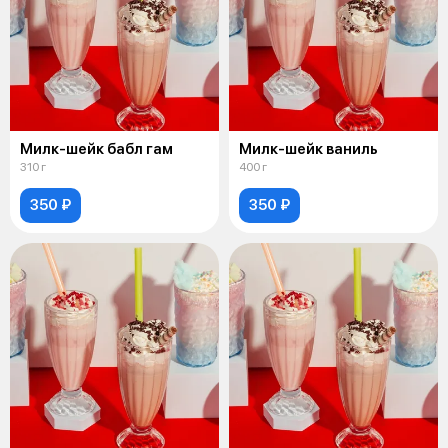
Милк-шейк бабл гам
Милк-шейк ваниль
310 г
400 г
350 ₽
350 ₽