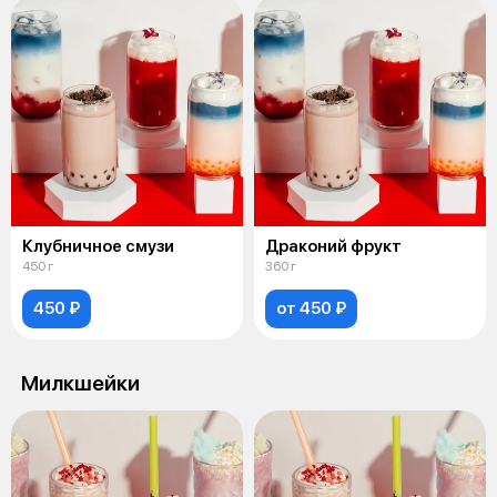
Клубничное смузи
Драконий фрукт
450 г
360 г
450 ₽
от 450 ₽
Милкшейки