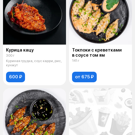
Курица кацу
Токпоки с креветками
в соусе том ям
300 г
141 г
Куриная грудка, соус карри, рис,
кунжут
600 ₽
от 675 ₽