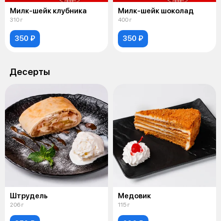
Милк-шейк клубника
Милк-шейк шоколад
310 г
400 г
350 ₽
350 ₽
Десерты
Штрудель
Медовик
206 г
115 г