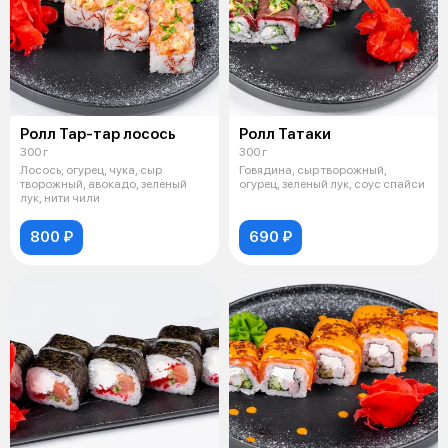
Ролл Тар-тар лосось
Ролл Татаки
300 г
300 г
Лосось, огурец, чука, сыр
Говядина, сыр творожный,
творожный, авокадо, зеленый
огурец, зеленый лук, соус спайси
лук, нити чили
800 ₽
690 ₽