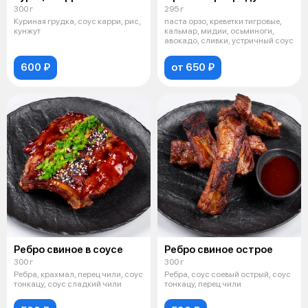
300 г
295 г
Куриная грудка, соус карри, рис,
паста орзо, креветки тигровые,
кунжут
кальмар, мидии, осьминоги,
авокадо, сливки, устричный соус
600 ₽
от 650 ₽
Ребро свиное в соусе
Ребро свиное острое
300 г
300 г
Ребра, крахмал, перец чили, соус
Ребра, соус соевый острый, соус
тонкацу, соус сладкий чили
тонкацу, перец чили