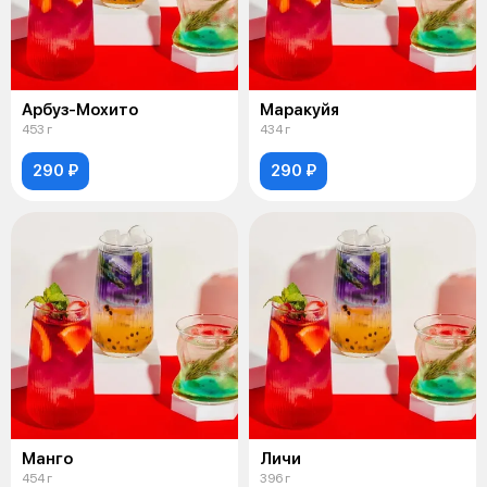
Арбуз-Мохито
Маракуйя
453 г
434 г
290 ₽
290 ₽
Манго
Личи
454 г
396 г