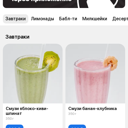
Завтраки
Лимонады
Бабл-ти
Милкшейки
Десер
Завтраки
Смузи яблоко-киви-
Смузи банан-клубника
шпинат
350 г
350 г