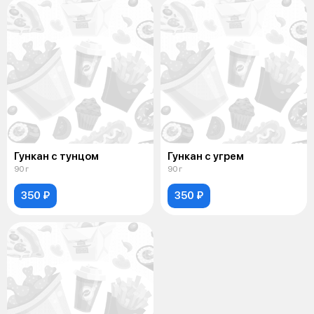
Гункан с тунцом
Гункан с угрем
90 г
90 г
350 ₽
350 ₽