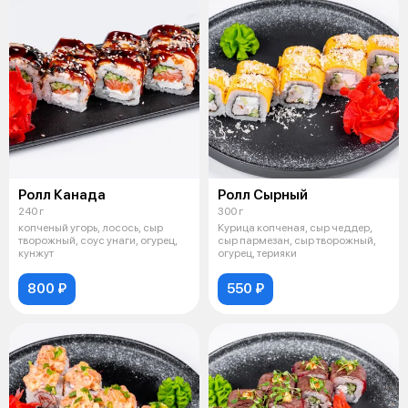
Ролл Канада
Ролл Сырный
240 г
300 г
копченый угорь, лосось, сыр
Курица копченая, сыр чеддер,
творожный, соус унаги, огурец,
сыр пармезан, сыр творожный,
кунжут
огурец, терияки
800 ₽
550 ₽