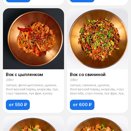
Вок с цыпленком
Вок со свининой
290 г
290 г
лапша, филе цыпленка, цукини,
лапша, свинина, цукини,
болгарский перец, морковь, лук,
болгарский перец, морковь, соус
соус терияки, лук фри, кунжу
якисоба, соус понзу, лук фри, лук,
от 550 ₽
от 600 ₽