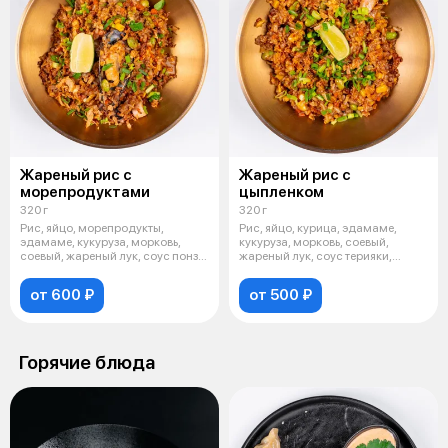
Жареный рис с
Жареный рис с
морепродуктами
цыпленком
320 г
320 г
Рис, яйцо, морепродукты,
Рис, яйцо, курица, эдамаме,
эдамаме, кукуруза, морковь,
кукуруза, морковь, соевый,
соевый, жареный лук, соус понзу,
жареный лук, соус терияки,
зеле
зеленый
от 600 ₽
от 500 ₽
Горячие блюда