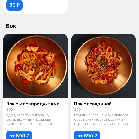
80 ₽
Вок
Вок с морепродуктами
Вок с говядиной
290 г
290 г
удон, креветки тигровые,
говядина, лапша, соус якисоба,
кальмар, мидии, морковь,
соус понзу, морковь, цукини,
цукини, перец болгарский,
перец болгарский, лук фри, лук
красный лук, с
от 690 ₽
от 690 ₽