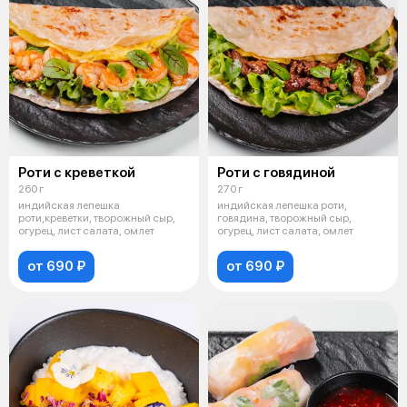
Роти с креветкой
Роти с говядиной
260 г
270 г
индийская лепешка
индийская лепешка роти,
роти,креветки, творожный сыр,
говядина, творожный сыр,
огурец, лист салата, омлет
огурец, лист салата, омлет
от 690 ₽
от 690 ₽