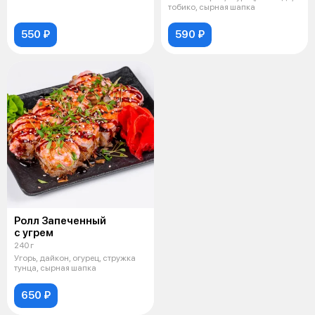
тобико, сырная шапка
550 ₽
590 ₽
Ролл Запеченный
с угрем
240 г
Угорь, дайкон, огурец, стружка
тунца, сырная шапка
650 ₽