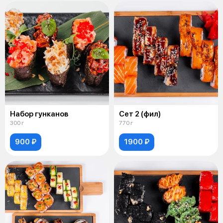
Набор гунканов
Сет 2 (фил)
300 г
770 г
900 ₽
1900 ₽