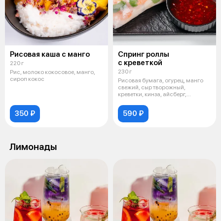
Рисовая каша с манго
Спринг роллы
с креветкой
220 г
230 г
Рис, молоко кокосовое, манго,
сироп кокос
Рисовая бумага, огурец, манго
свежий, сыр творожный,
креветки, кинза, айсберг,
подается с
350 ₽
590 ₽
Лимонады