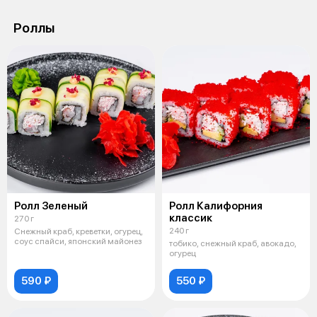
Роллы
Ролл Зеленый
Ролл Калифорния
классик
270 г
240 г
Снежный краб, креветки, огурец,
соус спайси, японский майонез
тобико, снежный краб, авокадо,
огурец
590 ₽
550 ₽