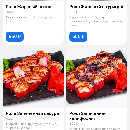
Ролл Жареный лосось
Ролл Жареный с курицей
300 г
300 г
Лосось, соус спайси, огурец,
Курица копченая, сыр
кляр
творожный, дайкон, лук зеленый,
кляр
550 ₽
500 ₽
Ролл Запеченная сакура
Ролл Запеченная
калифорния
300 г
300 г
творожный сыр, огурец, тобико,
сырная шапка
снежный краб, огурец, авокадо,