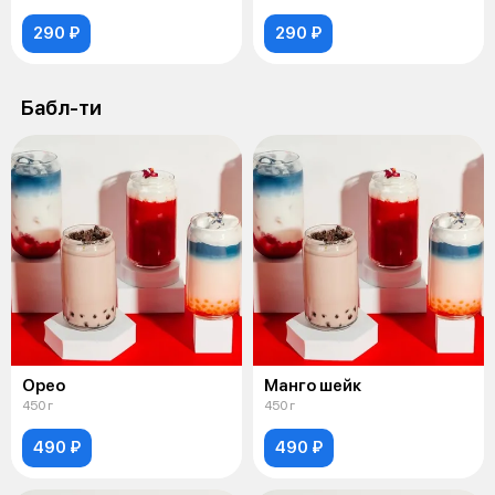
290 ₽
290 ₽
Бабл-ти
Орео
Манго шейк
450 г
450 г
490 ₽
490 ₽