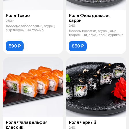
Ролл Токио
Ролл Филадельфия
карри
280 г
240 г
Лосось слабосоленый, огурец,
сыр творожный, тобико
Лосось, креветки, огурец, сыр
творожный, соус карри, фурикакэ
590 ₽
850 ₽
Ролл Филадельфия
Ролл черный
классик
240 г