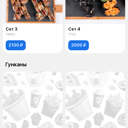
Сет 3
Сет 4
1450 г
770 г
2100 ₽
2000 ₽
Гунканы