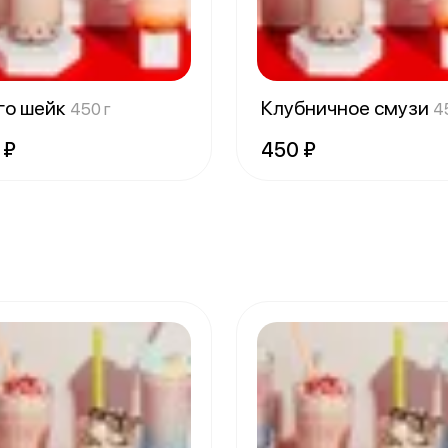
го шейк
Клубничное смузи
450 г
4
 ₽
450 ₽