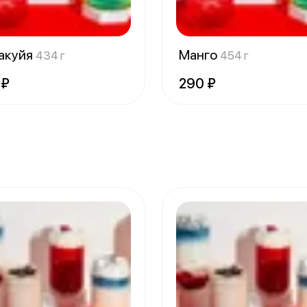
акуйя
Манго
434 г
454 г
 ₽
290 ₽