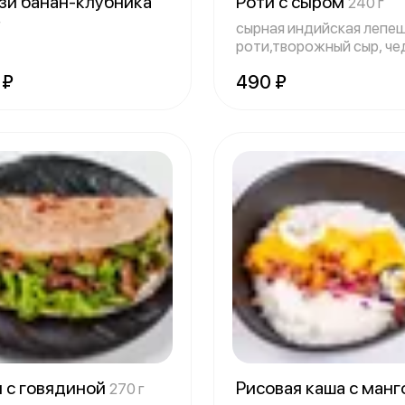
зи банан-клубника
Роти с сыром
240 г
г
сырная индийская лепе
роти,творожный сыр, че
огурец,
 ₽
490 ₽
и с говядиной
Рисовая каша с ман
270 г