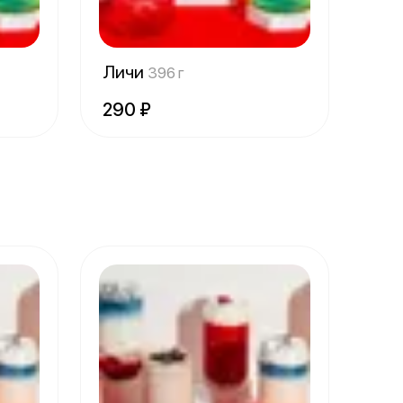
Личи
396 г
290 ₽