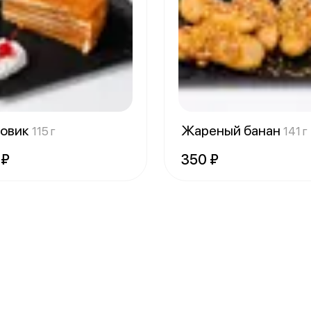
овик
Жареный банан
115 г
141 г
 ₽
350 ₽