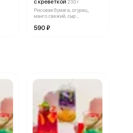
с креветкой
230 г
Рисовая бумага, огурец,
манго свежий, сыр
творожный, креветк
590 ₽