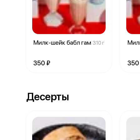
Милк-шейк бабл гам
Мил
310 г
350 ₽
350
Десерты