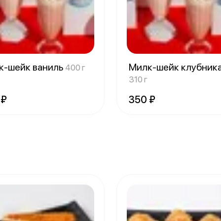
к-шейк ваниль
Милк-шейк клубник
400 г
310 г
 ₽
350 ₽