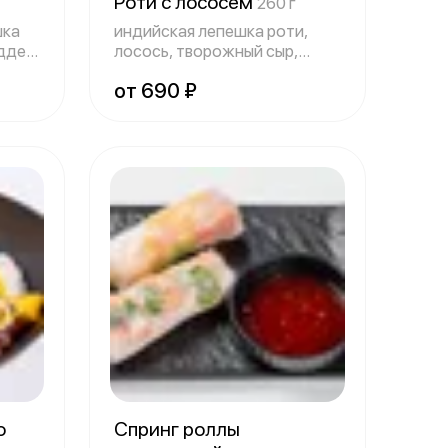
Роти с лососем
260 г
шка
индийская лепешка роти,
ддер,
лосось, творожный сыр,
огурец, лист
от 690 ₽
го
Спринг роллы