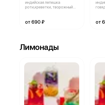
индийская лепешка
инди
роти,креветки, творожный
говя
сыр, огурец, лист
огуре
от 690 ₽
от 
Лимонады