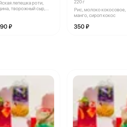
220 г
йская лепешка роти,
дина, творожный сыр,
Рис, молоко кокосовое,
ц, лис
манго, сироп кокос
690 ₽
350 ₽