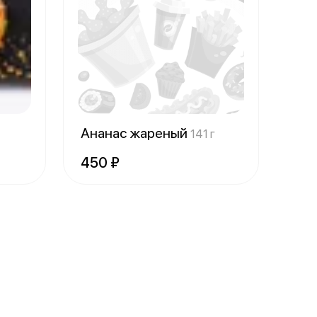
Ананас жареный
141 г
450 ₽