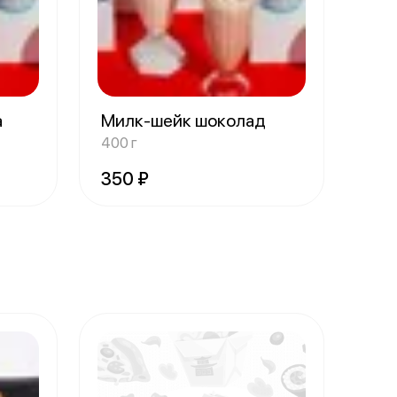
а
Милк-шейк шоколад
400 г
350 ₽