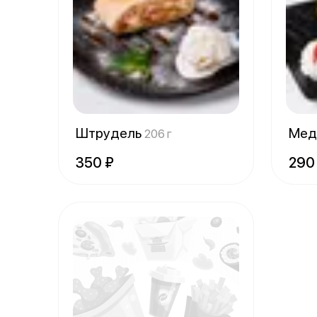
Штрудель
Мед
206 г
350 ₽
290