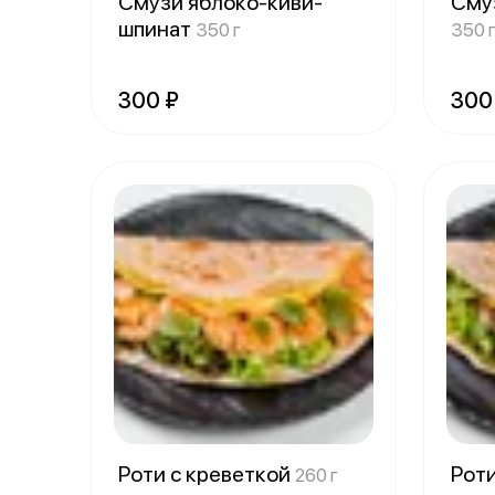
Смузи яблоко-киви-
Сму
шпинат
350 г
350 
300 ₽
300
Роти с креветкой
Рот
260 г