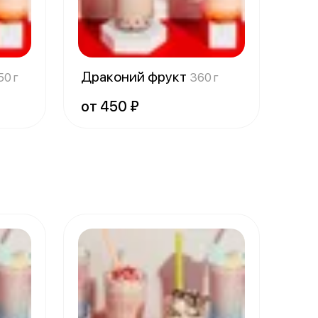
Драконий фрукт
50 г
360 г
от 450 ₽