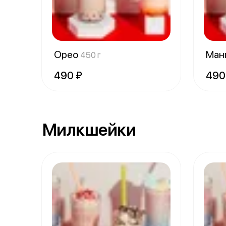
Орео
Ман
450 г
490 ₽
490
Милкшейки