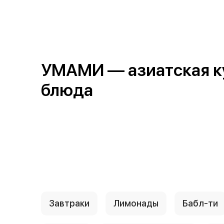
{{ textContacts }}
УМАМИ — азиатская кух
блюда
Завтраки
Лимонады
Бабл-ти