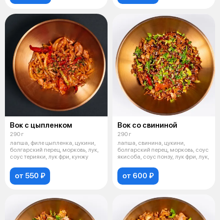
Вок с цыпленком
Вок со свининой
290 г
290 г
лапша, филе цыпленка, цукини,
лапша, свинина, цукини,
болгарский перец, морковь, лук,
болгарский перец, морковь, соус
соус терияки, лук фри, кунжу
якисоба, соус понзу, лук фри, лук,
от 550 ₽
от 600 ₽