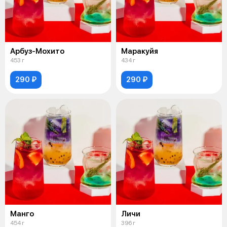
Арбуз-Мохито
Маракуйя
453 г
434 г
290 ₽
290 ₽
Манго
Личи
454 г
396 г