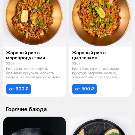
Жареный рис с
Жареный рис с
морепродуктами
цыпленком
320 г
320 г
Рис, яйцо, морепродукты,
Рис, яйцо, курица, эдамаме,
эдамаме, кукуруза, морковь,
кукуруза, морковь, соевый,
соевый, жареный лук, соус понзу,
жареный лук, соус терияки,
зеле
зеленый
от 600 ₽
от 500 ₽
Горячие блюда