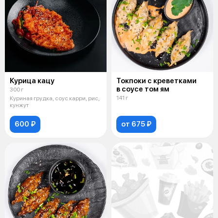
Курица кацу
Токпоки с креветками
в соусе том ям
300 г
141 г
Куриная грудка, соус карри, рис,
кунжут
600 ₽
от 675 ₽