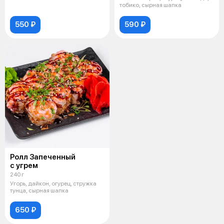
тобико, сырная шапка
550 ₽
590 ₽
Ролл Запеченный
с угрем
240 г
Угорь, дайкон, огурец, стружка
тунца, сырная шапка
650 ₽