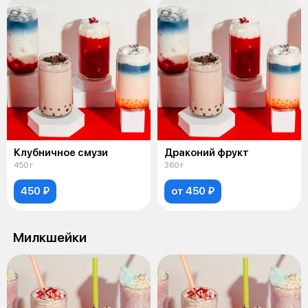
Клубничное смузи
Драконий фрукт
450 г
360 г
450 ₽
от 450 ₽
Милкшейки