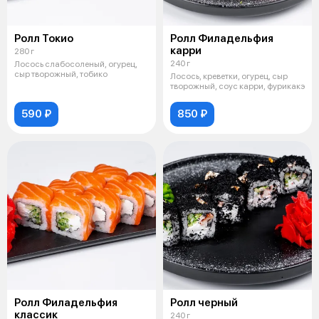
Ролл Токио
Ролл Филадельфия
карри
280 г
240 г
Лосось слабосоленый, огурец,
сыр творожный, тобико
Лосось, креветки, огурец, сыр
творожный, соус карри, фурикакэ
590 ₽
850 ₽
Ролл Филадельфия
Ролл черный
классик
240 г