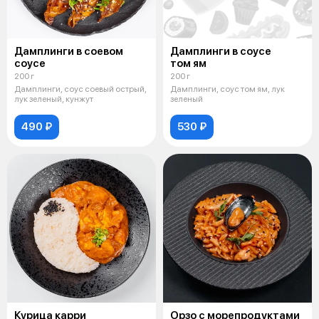
Дамплинги в соевом
Дамплинги в соусе
соусе
том ям
200 г
200 г
Дамплинги, соус соевый острый,
Дамплинги, соус том ям, лук
лук зеленый, кунжут
зеленый
490 ₽
530 ₽
Курица карри
Орзо с морепродуктами