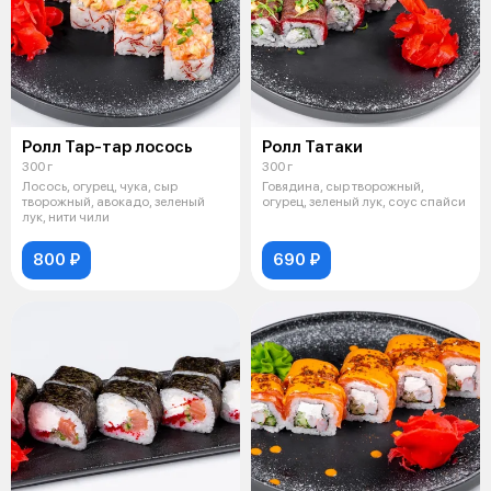
Ролл Тар-тар лосось
Ролл Татаки
300 г
300 г
Лосось, огурец, чука, сыр
Говядина, сыр творожный,
творожный, авокадо, зеленый
огурец, зеленый лук, соус спайси
лук, нити чили
800 ₽
690 ₽