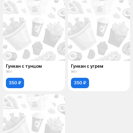
Гункан с тунцом
Гункан с угрем
90 г
90 г
350 ₽
350 ₽