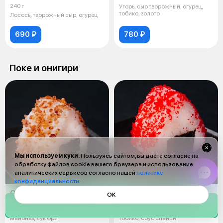
240 г
Угорь, сыр творожный, огурец,
тобико, золото
Лосось, творожный сыр, огурец
690 ₽
780 ₽
Поке и онигири
Мы используем куки.
Пользуясь сайтом, вы даёте согласие на
обработку файлов cookie вашего браузера и использование
аналитических сервисов согласно нашей
политике
конфиденциальности
.
Онигири краб
Онигири спайси лосось
ОК
130 г
130 г
Рис, нори, снежный краб,
Рис, лосось, нори, авокадо,
майонез, лук фри
тобико, соус спайси