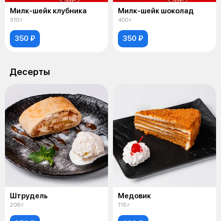
Милк-шейк клубника
Милк-шейк шоколад
310 г
400 г
350 ₽
350 ₽
Десерты
Штрудель
Медовик
206 г
115 г