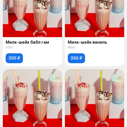
Милк-шейк бабл гам
Милк-шейк ваниль
310 г
400 г
350 ₽
350 ₽