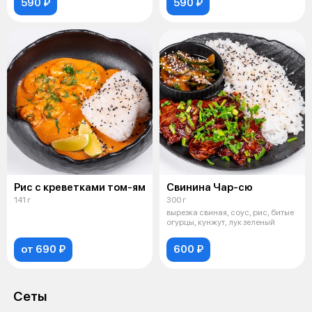
590 ₽
590 ₽
Рис с креветками том-ям
Свинина Чар-сю
141 г
300 г
вырезка свиная, соус, рис, битые
огурцы, кунжут, лук зеленый
от 690 ₽
600 ₽
Сеты