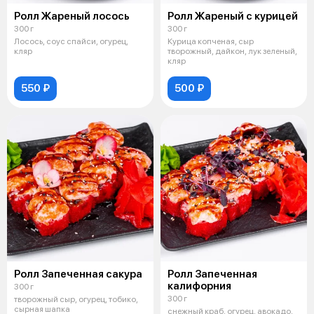
Ролл Жареный лосось
Ролл Жареный с курицей
300 г
300 г
Лосось, соус спайси, огурец,
Курица копченая, сыр
кляр
творожный, дайкон, лук зеленый,
кляр
550 ₽
500 ₽
Ролл Запеченная сакура
Ролл Запеченная
калифорния
300 г
300 г
творожный сыр, огурец, тобико,
сырная шапка
снежный краб, огурец, авокадо,