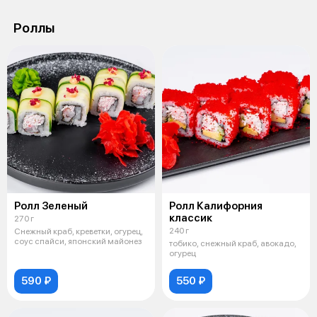
Роллы
Ролл Зеленый
Ролл Калифорния
классик
270 г
240 г
Снежный краб, креветки, огурец,
соус спайси, японский майонез
тобико, снежный краб, авокадо,
огурец
590 ₽
550 ₽