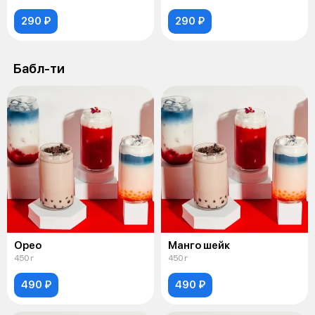
290 ₽
290 ₽
Бабл-ти
Орео
Манго шейк
450 г
450 г
490 ₽
490 ₽