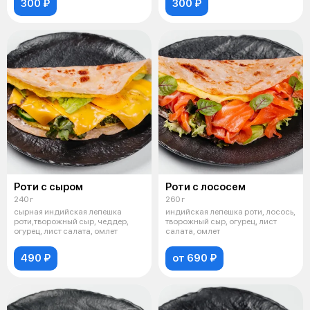
300 ₽
300 ₽
Роти с сыром
Роти с лососем
240 г
260 г
сырная индийская лепешка
индийская лепешка роти, лосось,
роти,творожный сыр, чеддер,
творожный сыр, огурец, лист
огурец, лист салата, омлет
салата, омлет
490 ₽
от 690 ₽