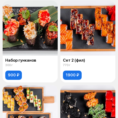
Набор гунканов
Сет 2 (фил)
300 г
770 г
900 ₽
1900 ₽