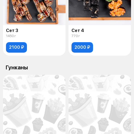
Сет 3
Сет 4
1450 г
770 г
2100 ₽
2000 ₽
Гунканы