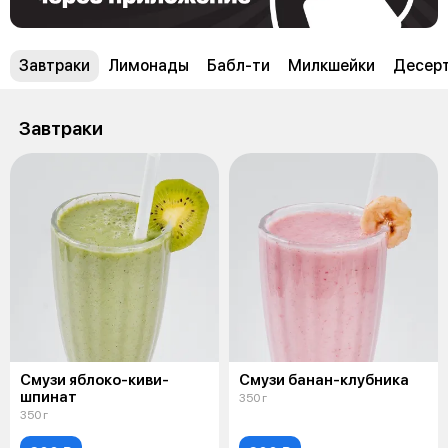
Завтраки
Лимонады
Бабл-ти
Милкшейки
Десер
Завтраки
Смузи яблоко-киви-
Смузи банан-клубника
шпинат
350 г
350 г