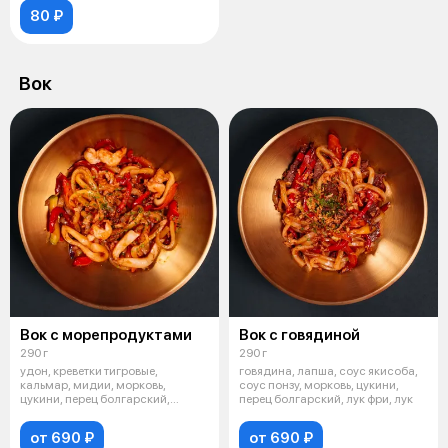
80 ₽
Вок
Вок с морепродуктами
Вок с говядиной
290 г
290 г
удон, креветки тигровые,
говядина, лапша, соус якисоба,
кальмар, мидии, морковь,
соус понзу, морковь, цукини,
цукини, перец болгарский,
перец болгарский, лук фри, лук
красный лук, с
от 690 ₽
от 690 ₽