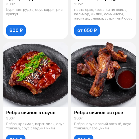
300 г
295 г
Куриная грудка, соус карри, рис,
паста орзо, креветки тигровые,
кунжут
кальмар, мидии, осьминоги,
авокадо, сливки, устричный соус
600 ₽
от 650 ₽
Ребро свиное в соусе
Ребро свиное острое
300 г
300 г
Ребра, крахмал, перец чили, соус
Ребра, соус соевый острый, соус
тонкацу, соус сладкий чили
тонкацу, перец чили