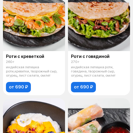
Роти с креветкой
Роти с говядиной
260 г
270 г
индийская лепешка
индийская лепешка роти,
роти,креветки, творожный сыр,
говядина, творожный сыр,
огурец, лист салата, омлет
огурец, лист салата, омлет
от 690 ₽
от 690 ₽