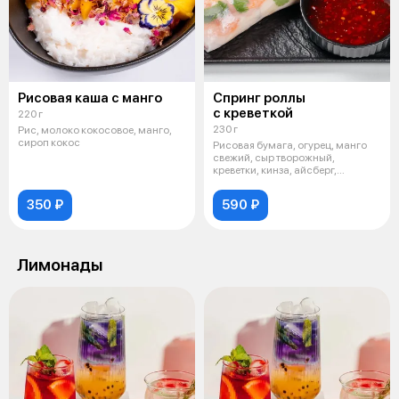
Рисовая каша с манго
Спринг роллы
с креветкой
220 г
230 г
Рис, молоко кокосовое, манго,
сироп кокос
Рисовая бумага, огурец, манго
свежий, сыр творожный,
креветки, кинза, айсберг,
подается с
350 ₽
590 ₽
Лимонады