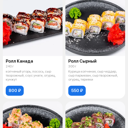
Ролл Канада
Ролл Сырный
240 г
300 г
копченый угорь, лосось, сыр
Курица копченая, сыр чеддер,
творожный, соус унаги, огурец,
сыр пармезан, сыр творожный,
кунжут
огурец, терияки
800 ₽
550 ₽