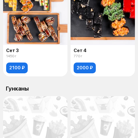
Сет 3
Сет 4
1450 г
770 г
2100 ₽
2000 ₽
Гунканы