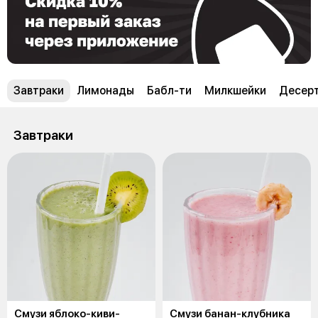
Завтраки
Лимонады
Бабл-ти
Милкшейки
Десер
Завтраки
Смузи яблоко-киви-
Смузи банан-клубника