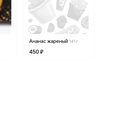
Ананас жареный
141 г
450 ₽