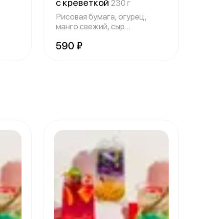
с креветкой
230 г
Рисовая бумага, огурец,
манго свежий, сыр
творожный, креветк
590 ₽