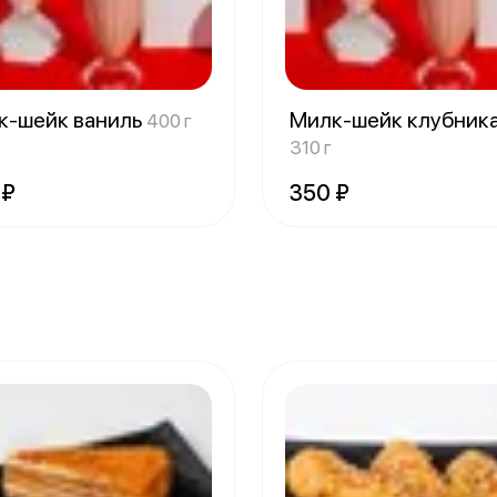
к-шейк ваниль
Милк-шейк клубник
400 г
310 г
 ₽
350 ₽