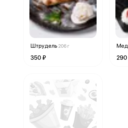
Штрудель
Мед
206 г
350 ₽
290