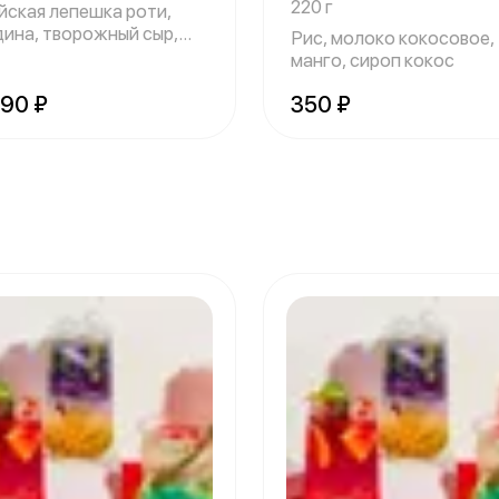
220 г
йская лепешка роти,
дина, творожный сыр,
Рис, молоко кокосовое,
ц, лис
манго, сироп кокос
690 ₽
350 ₽