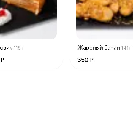
овик
Жареный банан
115 г
141 г
 ₽
350 ₽