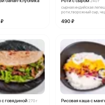
зи банан-клубника
Роти с сыром
240 г
г
сырная индийская лепе
роти,творожный сыр, че
огурец,
 ₽
490 ₽
и с говядиной
Рисовая каша с ман
270 г