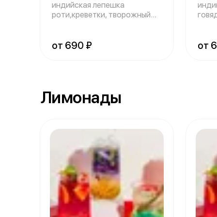
индийская лепешка
инди
роти,креветки, творожный
говя
сыр, огурец, лист
огуре
от 690 ₽
от 
Лимонады