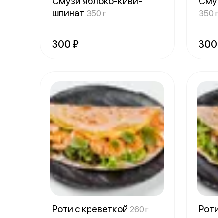
Смузи яблоко-киви-
Сму
шпинат
350 г
350 
300 ₽
300
Роти с креветкой
Рот
260 г