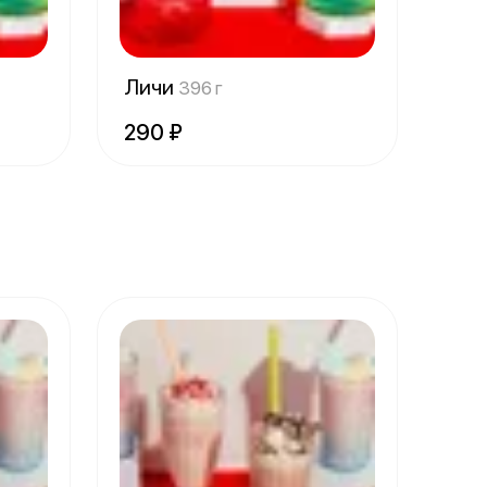
Личи
396 г
290 ₽