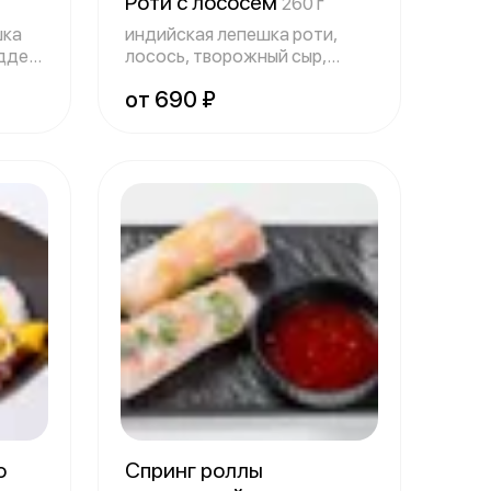
Роти с лососем
260 г
шка
индийская лепешка роти,
ддер,
лосось, творожный сыр,
огурец, лист
от 690 ₽
го
Спринг роллы