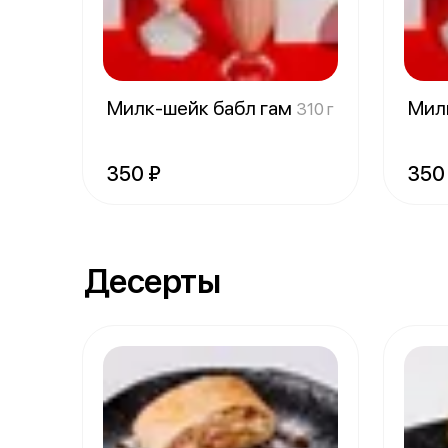
Милк-шейк бабл гам
Мил
310 г
350 ₽
350
Десерты