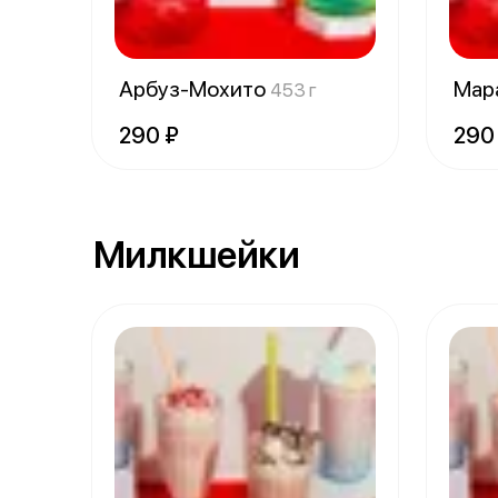
Арбуз-Мохито
Мар
453 г
290 ₽
290
Милкшейки