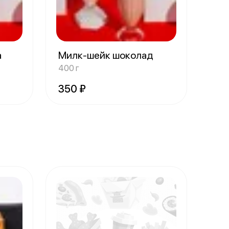
а
Милк-шейк шоколад
400 г
350 ₽