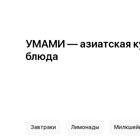
{{ textContacts }}
УМАМИ — азиатская кух
блюда
Завтраки
Лимонады
Милкшей