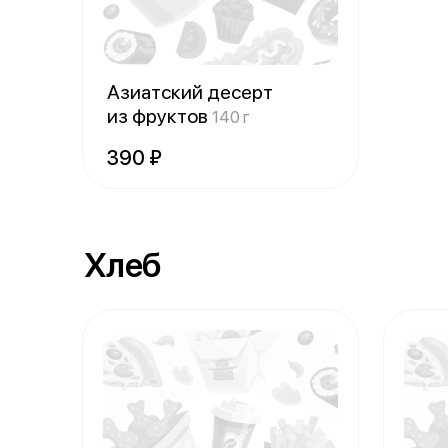
Азиатский десерт
из фруктов
140 г
390 ₽
Хлеб