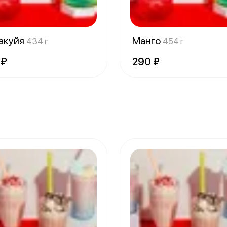
акуйя
Манго
434 г
454 г
 ₽
290 ₽