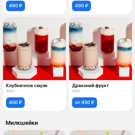
490 ₽
490 ₽
Клубничное смузи
Драконий фрукт
450 г
360 г
450 ₽
от 450 ₽
Милкшейки