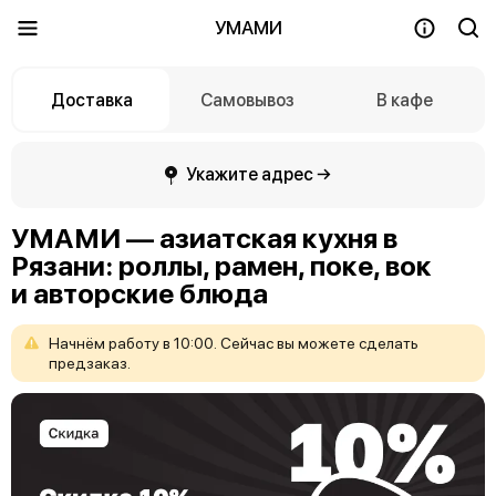
УМАМИ
Доставка
Самовывоз
В кафе
Укажите адрес →
УМАМИ — азиатская кухня в
Рязани: роллы, рамен, поке, вок
и авторские блюда
Начнём
работу
в
10:00.
Сейчас
вы
можете
сделать
предзаказ.