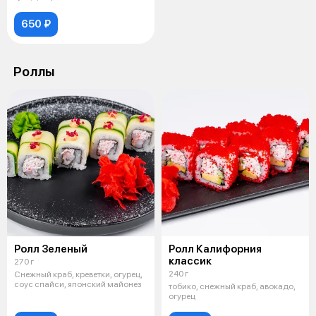
650 ₽
Роллы
Ролл Зеленый
Ролл Калифорния
классик
270 г
240 г
Снежный краб, креветки, огурец,
соус спайси, японский майонез
тобико, снежный краб, авокадо,
огурец