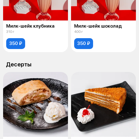
Милк-шейк клубника
Милк-шейк шоколад
310 г
400 г
350 ₽
350 ₽
Десерты