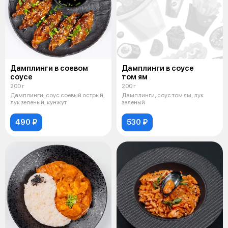
Дамплинги в соевом
Дамплинги в соусе
соусе
том ям
200 г
200 г
Дамплинги, соус соевый острый,
Дамплинги, соус том ям, лук
лук зеленый, кунжут
зеленый
490 ₽
530 ₽