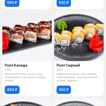
590 ₽
550 ₽
Ролл Канада
Ролл Сырный
240 г
300 г
копченый угорь, лосось, сыр
Курица копченая, сыр чеддер,
творожный, соус унаги, огурец,
сыр пармезан, сыр творожный,
кунжут
огурец, терияки
800 ₽
550 ₽