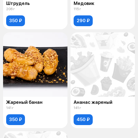
Штрудель
Медовик
206 г
115 г
350 ₽
290 ₽
Жареный банан
Ананас жареный
141 г
141 г
350 ₽
450 ₽