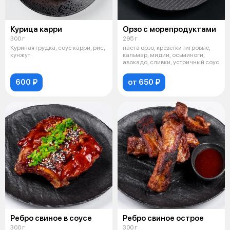
Курица карри
Орзо с морепродуктами
300 г
295 г
Куриная грудка, соус карри, рис,
паста орзо, креветки тигровые,
кунжут
кальмар, мидии, осьминоги,
авокадо, сливки, устричный соус
600 ₽
от 650 ₽
Ребро свиное в соусе
Ребро свиное острое
300 г
300 г