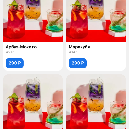
Арбуз-Мохито
Маракуйя
453 г
434 г
290 ₽
290 ₽