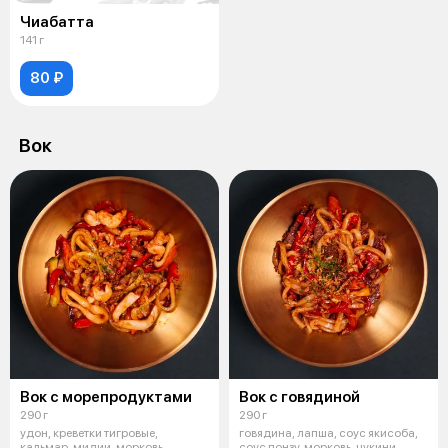
Чиабатта
141 г
80 ₽
Вок
Вок с морепродуктами
Вок с говядиной
290 г
290 г
удон, креветки тигровые,
говядина, лапша, соус якисоба,
кальмар, мидии, морковь,
соус понзу, морковь, цукини,