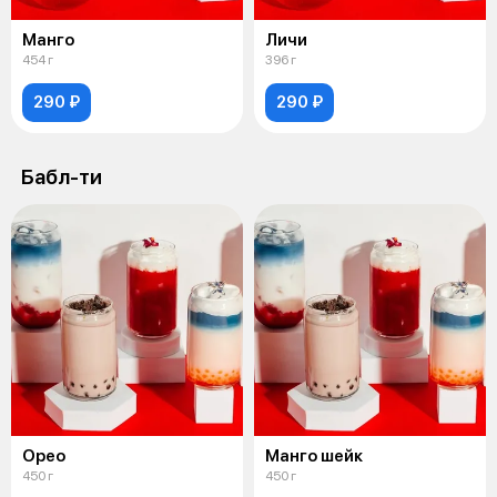
Манго
Личи
454 г
396 г
290 ₽
290 ₽
Бабл-ти
Орео
Манго шейк
450 г
450 г