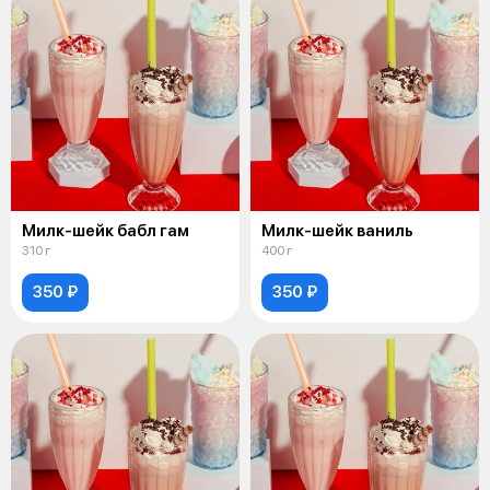
Милк-шейк бабл гам
Милк-шейк ваниль
310 г
400 г
350 ₽
350 ₽