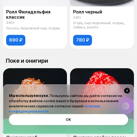
Ролл Филадельфия
Ролл черный
классик
240 г
240 г
Угорь, сыр творожный, огурец,
тобико, золото
Лосось, творожный сыр, огурец
690 ₽
780 ₽
Поке и онигири
Мы используем куки.
Пользуясь сайтом, вы даёте согласие на
обработку файлов cookie вашего браузера и использование
аналитических сервисов согласно нашей
политике
конфиденциальности
.
ОК