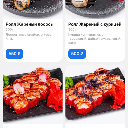
Ролл Жареный лосось
Ролл Жареный с курицей
300 г
300 г
Лосось, соус спайси, огурец,
Курица копченая, сыр
кляр
творожный, дайкон, лук зеленый,
кляр
550 ₽
500 ₽