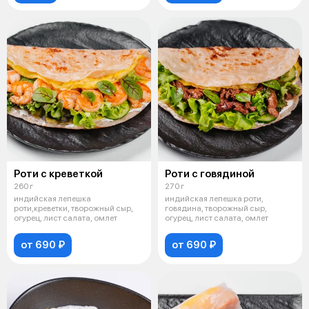
Роти с креветкой
Роти с говядиной
260 г
270 г
индийская лепешка
индийская лепешка роти,
роти,креветки, творожный сыр,
говядина, творожный сыр,
огурец, лист салата, омлет
огурец, лист салата, омлет
от 690 ₽
от 690 ₽