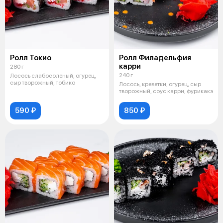
Ролл Токио
Ролл Филадельфия
карри
280 г
240 г
Лосось слабосоленый, огурец,
сыр творожный, тобико
Лосось, креветки, огурец, сыр
творожный, соус карри, фурикакэ
590 ₽
850 ₽