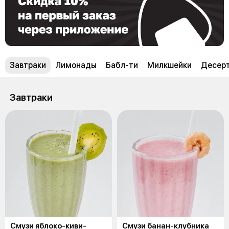
Завтраки
Лимонады
Бабл-ти
Милкшейки
Десер
Завтраки
Смузи яблоко-киви-
Смузи банан-клубника