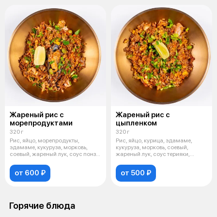
Жареный рис с
Жареный рис с
морепродуктами
цыпленком
320 г
320 г
Рис, яйцо, морепродукты,
Рис, яйцо, курица, эдамаме,
эдамаме, кукуруза, морковь,
кукуруза, морковь, соевый,
соевый, жареный лук, соус понзу,
жареный лук, соус терияки,
зеле
зеленый
от 600 ₽
от 500 ₽
Горячие блюда