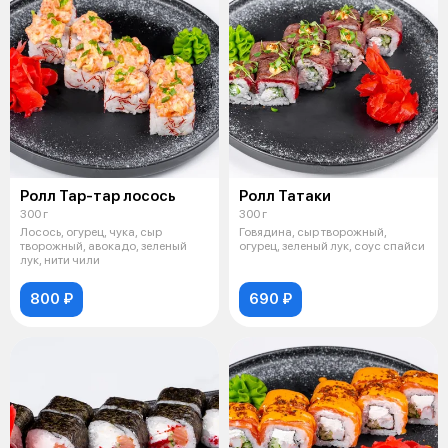
Ролл Тар-тар лосось
Ролл Татаки
300 г
300 г
Лосось, огурец, чука, сыр
Говядина, сыр творожный,
творожный, авокадо, зеленый
огурец, зеленый лук, соус спайси
лук, нити чили
800 ₽
690 ₽