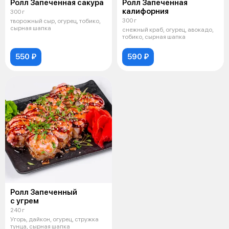
Ролл Запеченная сакура
Ролл Запеченная
калифорния
300 г
300 г
творожный сыр, огурец, тобико,
сырная шапка
снежный краб, огурец, авокадо,
тобико, сырная шапка
550 ₽
590 ₽
Ролл Запеченный
с угрем
240 г
Угорь, дайкон, огурец, стружка
тунца, сырная шапка