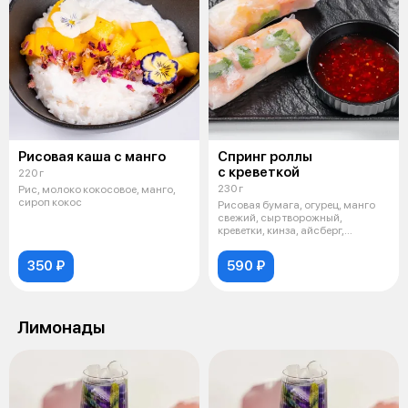
Рисовая каша с манго
Спринг роллы
с креветкой
220 г
230 г
Рис, молоко кокосовое, манго,
сироп кокос
Рисовая бумага, огурец, манго
свежий, сыр творожный,
креветки, кинза, айсберг,
подается с
350 ₽
590 ₽
Лимонады