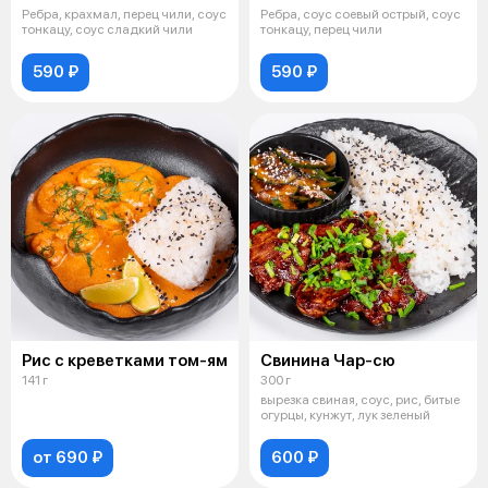
Ребра, крахмал, перец чили, соус
Ребра, соус соевый острый, соус
тонкацу, соус сладкий чили
тонкацу, перец чили
590 ₽
590 ₽
Рис с креветками том-ям
Свинина Чар-сю
141 г
300 г
вырезка свиная, соус, рис, битые
огурцы, кунжут, лук зеленый
от 690 ₽
600 ₽