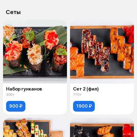
Сеты
Набор гунканов
Сет 2 (фил)
300 г
770 г
900 ₽
1900 ₽