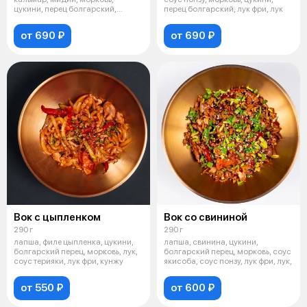
цукини, перец болгарский,
перец болгарский, лук фри, лук
красный лук, с
от 690 ₽
от 690 ₽
Вок с цыпленком
Вок со свининой
290 г
290 г
лапша, филе цыпленка, цукини,
лапша, свинина, цукини,
болгарский перец, морковь, лук,
болгарский перец, морковь, соус
соус терияки, лук фри, кунжу
якисоба, соус понзу, лук фри, лук,
от 550 ₽
от 600 ₽