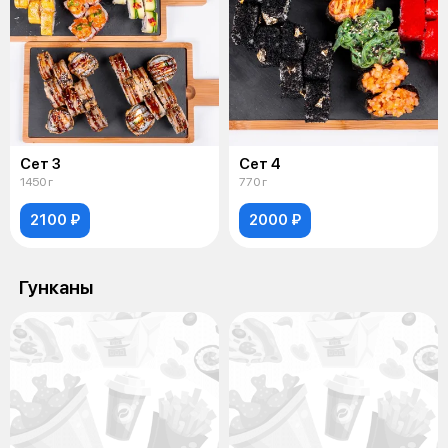
Сет 3
Сет 4
1450 г
770 г
2100 ₽
2000 ₽
Гунканы