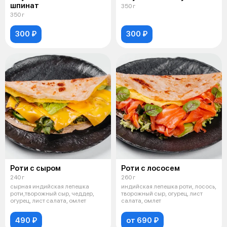
шпинат
350 г
350 г
300 ₽
300 ₽
Роти с сыром
Роти с лососем
240 г
260 г
сырная индийская лепешка
индийская лепешка роти, лосось,
роти,творожный сыр, чеддер,
творожный сыр, огурец, лист
огурец, лист салата, омлет
салата, омлет
490 ₽
от 690 ₽