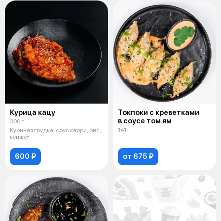
Курица кацу
Токпоки с креветками
в соусе том ям
300 г
141 г
Куриная грудка, соус карри, рис,
кунжут
600 ₽
от 675 ₽