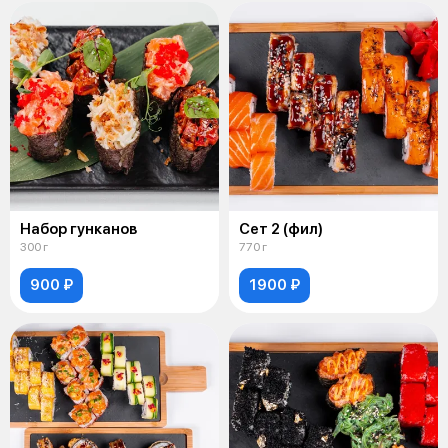
Набор гунканов
Сет 2 (фил)
300 г
770 г
900 ₽
1900 ₽