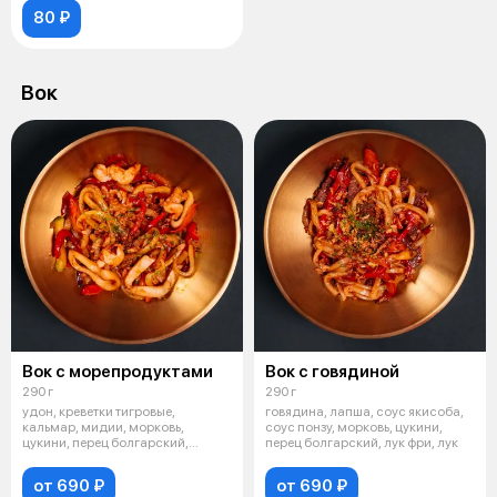
80 ₽
Вок
Вок с морепродуктами
Вок с говядиной
290 г
290 г
удон, креветки тигровые,
говядина, лапша, соус якисоба,
кальмар, мидии, морковь,
соус понзу, морковь, цукини,
цукини, перец болгарский,
перец болгарский, лук фри, лук
красный лук, с
от 690 ₽
от 690 ₽