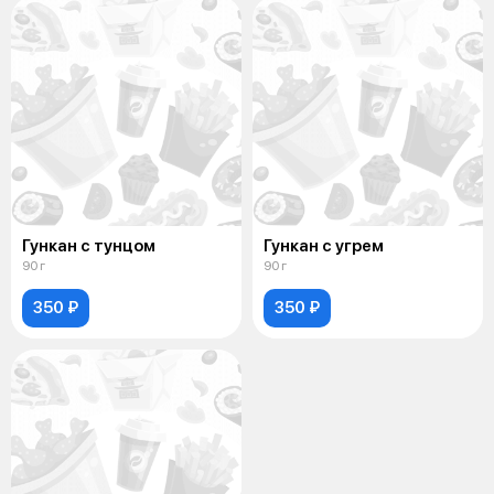
Гункан с тунцом
Гункан с угрем
90 г
90 г
350 ₽
350 ₽