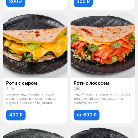
300 ₽
300 ₽
Роти с сыром
Роти с лососем
240 г
260 г
сырная индийская лепешка
индийская лепешка роти, лосось,
роти,творожный сыр, чеддер,
творожный сыр, огурец, лист
огурец, лист салата, омлет
салата, омлет
490 ₽
от 690 ₽