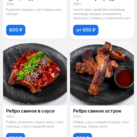
300 г
295 г
Куриная грудка, соус карри, рис,
паста орзо, креветки тигровые,
кунжут
кальмар, мидии, осьминоги,
авокадо, сливки, устричный соус
600 ₽
от 650 ₽
Ребро свиное в соусе
Ребро свиное острое
300 г
300 г
Ребра, крахмал, перец чили, соус
Ребра, соус соевый острый, соус
тонкацу, соус сладкий чили
тонкацу, перец чили