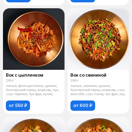
Вок с цыпленком
Вок со свининой
290 г
290 г
лапша, филе цыпленка, цукини,
лапша, свинина, цукини,
болгарский перец, морковь, лук,
болгарский перец, морковь, соус
соус терияки, лук фри, кунжу
якисоба, соус понзу, лук фри, лук,
от 550 ₽
от 600 ₽