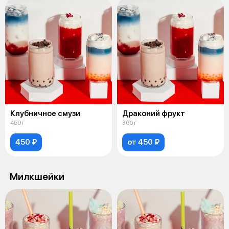
Клубничное смузи
Драконий фрукт
450 г
360 г
450 ₽
от 450 ₽
Милкшейки