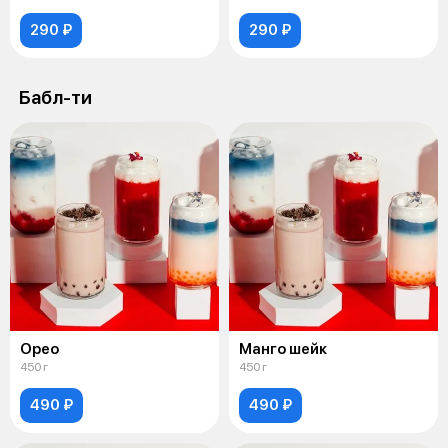
290 ₽
290 ₽
Бабл-ти
Орео
Манго шейк
450 г
450 г
490 ₽
490 ₽