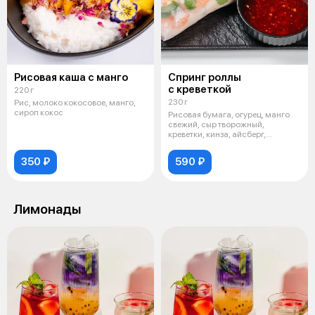
Рисовая каша с манго
Спринг роллы
с креветкой
220 г
230 г
Рис, молоко кокосовое, манго,
сироп кокос
Рисовая бумага, огурец, манго
свежий, сыр творожный,
креветки, кинза, айсберг,
подается с
350 ₽
590 ₽
Лимонады