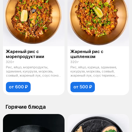
Жареный рис с
Жареный рис с
морепродуктами
цыпленком
320 г
320 г
Рис, яйцо, морепродукты,
Рис, яйцо, курица, эдамаме,
эдамаме, кукуруза, морковь,
кукуруза, морковь, соевый,
соевый, жареный лук, соус понзу,
жареный лук, соус терияки,
зеле
зеленый
от 600 ₽
от 500 ₽
Горячие блюда