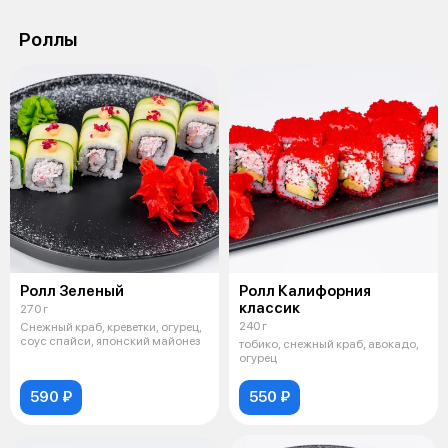
Роллы
Ролл Зеленый
Ролл Калифорния
классик
270 г
240 г
Снежный краб, креветки, огурец,
соус спайси, японский майонез
тобико, снежный краб, авокадо,
огурец
590 ₽
550 ₽