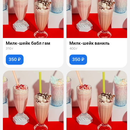
Милк-шейк бабл гам
Милк-шейк ваниль
310 г
400 г
350 ₽
350 ₽