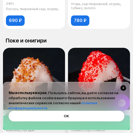
240 г
Угорь, сыр творожный, огурец,
тобико, золото
Лосось, творожный сыр, огурец
690 ₽
780 ₽
Поке и онигири
Мы используем куки.
Пользуясь сайтом, вы даёте согласие на
обработку файлов cookie вашего браузера и использование
аналитических сервисов согласно нашей
политике
конфиденциальности
.
Онигири краб
Онигири спайси лосось
ОК
130 г
130 г
Рис, нори, снежный краб,
Рис, лосось, нори, авокадо,
майонез, лук фри
тобико, соус спайси