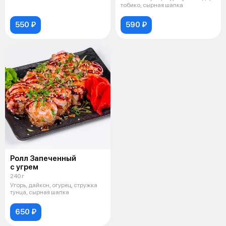
тобико, сырная шапка
550 ₽
590 ₽
Ролл Запеченный
с угрем
240 г
Угорь, дайкон, огурец, стружка
тунца, сырная шапка
650 ₽