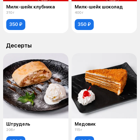
Милк-шейк клубника
Милк-шейк шоколад
310 г
400 г
350 ₽
350 ₽
Десерты
Штрудель
Медовик
206 г
115 г