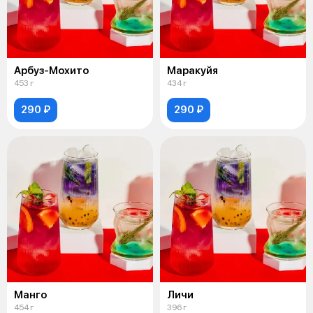
Арбуз-Мохито
Маракуйя
453 г
434 г
290 ₽
290 ₽
Манго
Личи
454 г
396 г