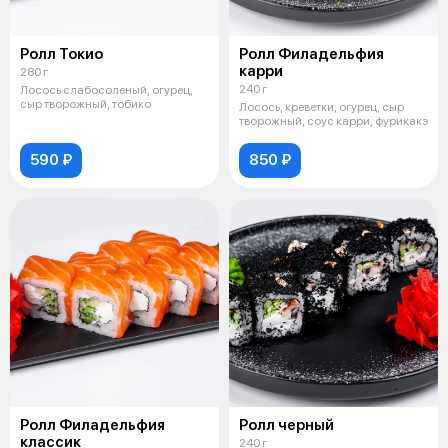
Ролл Токио
Ролл Филадельфия
карри
280 г
240 г
Лосось слабосоленый, огурец,
сыр творожный, тобико
Лосось, креветки, огурец, сыр
творожный, соус карри, фурикакэ
590 ₽
850 ₽
Ролл Филадельфия
Ролл черный
классик
240 г