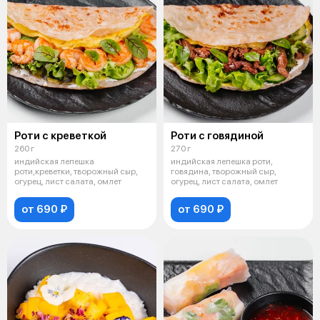
Роти с креветкой
Роти с говядиной
260 г
270 г
индийская лепешка
индийская лепешка роти,
роти,креветки, творожный сыр,
говядина, творожный сыр,
огурец, лист салата, омлет
огурец, лист салата, омлет
от 690 ₽
от 690 ₽