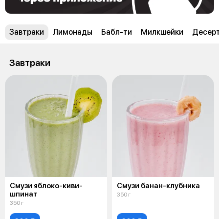
Завтраки
Лимонады
Бабл-ти
Милкшейки
Десер
Завтраки
Смузи яблоко-киви-
Смузи банан-клубника
шпинат
350 г
350 г