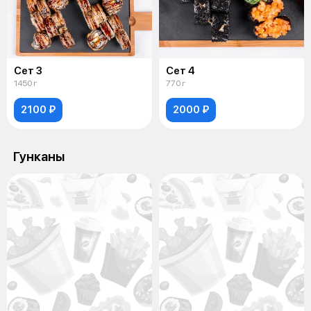
Сет 3
Сет 4
1450 г
770 г
2100 ₽
2000 ₽
Гунканы