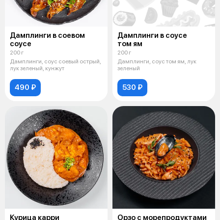
Дамплинги в соевом
Дамплинги в соусе
соусе
том ям
200 г
200 г
Дамплинги, соус соевый острый,
Дамплинги, соус том ям, лук
лук зеленый, кунжут
зеленый
490 ₽
530 ₽
Курица карри
Орзо с морепродуктами