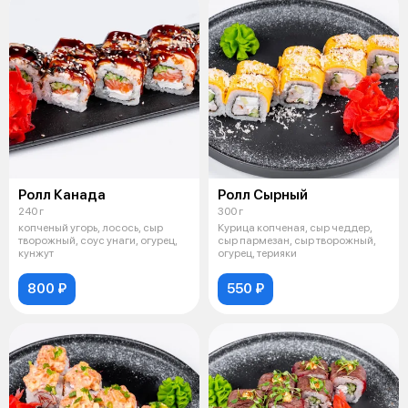
Ролл Канада
Ролл Сырный
240 г
300 г
копченый угорь, лосось, сыр
Курица копченая, сыр чеддер,
творожный, соус унаги, огурец,
сыр пармезан, сыр творожный,
кунжут
огурец, терияки
800 ₽
550 ₽