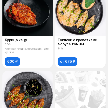
Курица кацу
Токпоки с креветками
в соусе том ям
300 г
141 г
Куриная грудка, соус карри, рис,
кунжут
600 ₽
от 675 ₽