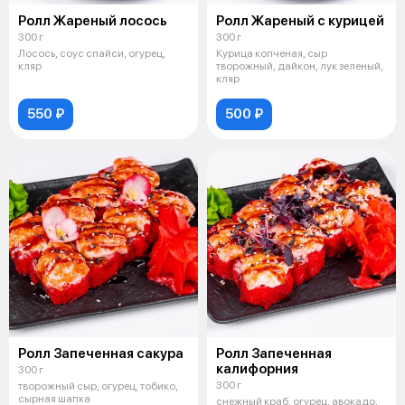
Ролл Жареный лосось
Ролл Жареный с курицей
300 г
300 г
Лосось, соус спайси, огурец,
Курица копченая, сыр
кляр
творожный, дайкон, лук зеленый,
кляр
550 ₽
500 ₽
Ролл Запеченная сакура
Ролл Запеченная
калифорния
300 г
300 г
творожный сыр, огурец, тобико,
сырная шапка
снежный краб, огурец, авокадо,