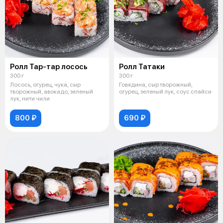
Ролл Тар-тар лосось
Ролл Татаки
300 г
300 г
Лосось, огурец, чука, сыр
Говядина, сыр творожный,
творожный, авокадо, зеленый
огурец, зеленый лук, соус спайси
лук, нити чили
800 ₽
690 ₽