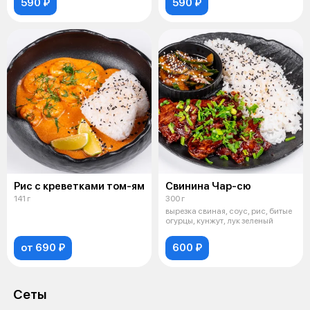
590 ₽
590 ₽
Рис с креветками том-ям
Свинина Чар-сю
141 г
300 г
вырезка свиная, соус, рис, битые
огурцы, кунжут, лук зеленый
от 690 ₽
600 ₽
Сеты