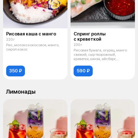
Рисовая каша с манго
Спринг роллы
с креветкой
220 г
230 г
Рис, молоко кокосовое, манго,
сироп кокос
Рисовая бумага, огурец, манго
свежий, сыр творожный,
креветки, кинза, айсберг,
подается с
350 ₽
590 ₽
Лимонады