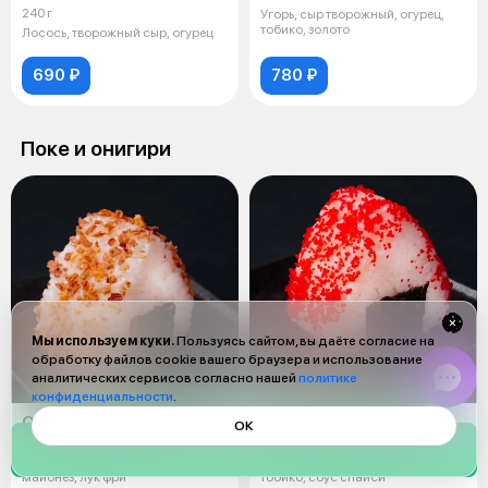
240 г
Угорь, сыр творожный, огурец,
тобико, золото
Лосось, творожный сыр, огурец
690 ₽
780 ₽
Поке и онигири
Мы используем куки.
Пользуясь сайтом, вы даёте согласие на
обработку файлов cookie вашего браузера и использование
аналитических сервисов согласно нашей
политике
конфиденциальности
.
Онигири краб
Онигири спайси лосось
ОК
130 г
130 г
Рис, нори, снежный краб,
Рис, лосось, нори, авокадо,
майонез, лук фри
тобико, соус спайси