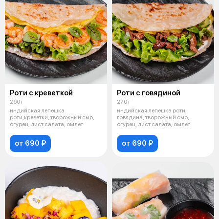
Роти с креветкой
Роти с говядиной
260 г
270 г
индийская лепешка
индийская лепешка роти,
роти,креветки, творожный сыр,
говядина, творожный сыр,
огурец, лист салата, омлет
огурец, лист салата, омлет
от 690 ₽
от 690 ₽