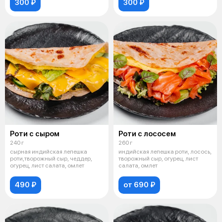
300 ₽
300 ₽
Роти с сыром
Роти с лососем
240 г
260 г
сырная индийская лепешка
индийская лепешка роти, лосось,
роти,творожный сыр, чеддер,
творожный сыр, огурец, лист
огурец, лист салата, омлет
салата, омлет
490 ₽
от 690 ₽