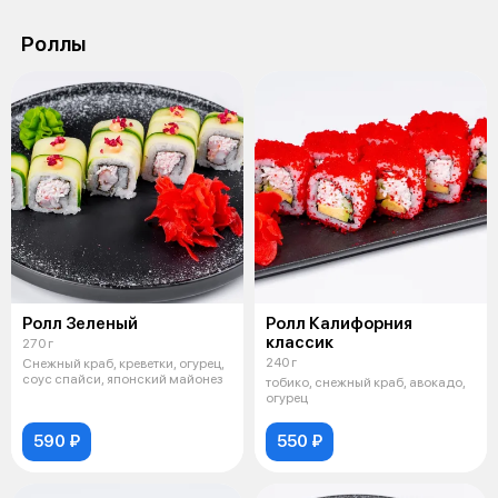
Роллы
Ролл Зеленый
Ролл Калифорния
классик
270 г
240 г
Снежный краб, креветки, огурец,
соус спайси, японский майонез
тобико, снежный краб, авокадо,
огурец
590 ₽
550 ₽