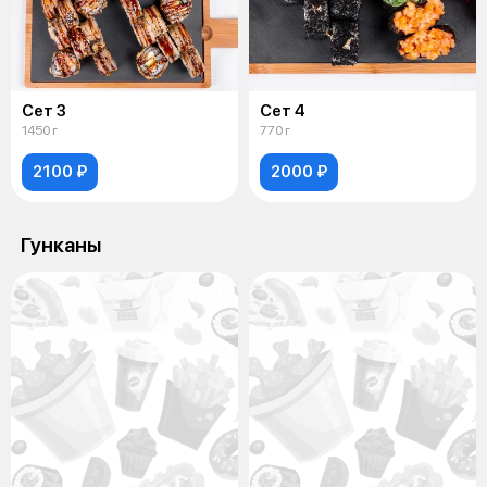
Сет 3
Сет 4
1450 г
770 г
2100 ₽
2000 ₽
Гунканы