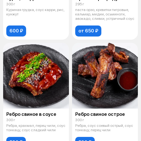
300 г
295 г
Куриная грудка, соус карри, рис,
паста орзо, креветки тигровые,
кунжут
кальмар, мидии, осьминоги,
авокадо, сливки, устричный соус
600 ₽
от 650 ₽
Ребро свиное в соусе
Ребро свиное острое
300 г
300 г
Ребра, крахмал, перец чили, соус
Ребра, соус соевый острый, соус
тонкацу, соус сладкий чили
тонкацу, перец чили