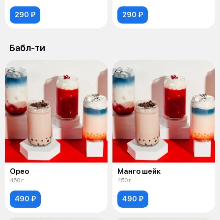
290 ₽
290 ₽
Бабл-ти
Орео
Манго шейк
450 г
450 г
490 ₽
490 ₽