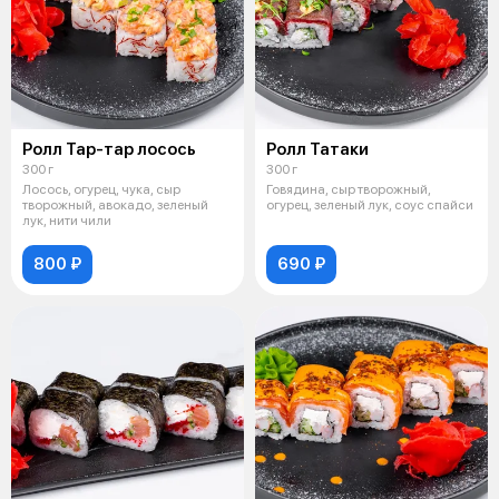
Ролл Тар-тар лосось
Ролл Татаки
300 г
300 г
Лосось, огурец, чука, сыр
Говядина, сыр творожный,
творожный, авокадо, зеленый
огурец, зеленый лук, соус спайси
лук, нити чили
800 ₽
690 ₽