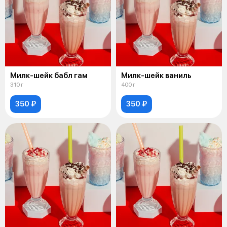
Милк-шейк бабл гам
Милк-шейк ваниль
310 г
400 г
350 ₽
350 ₽