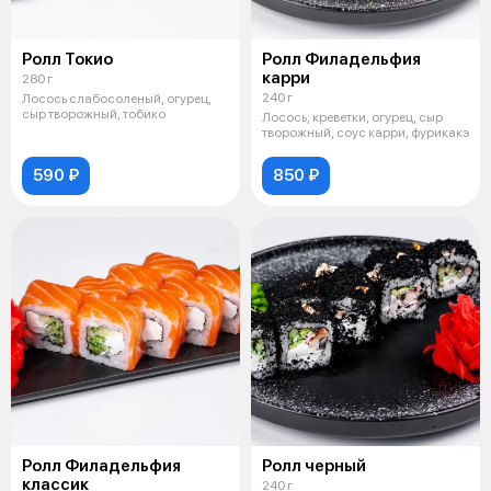
Ролл Токио
Ролл Филадельфия
карри
280 г
240 г
Лосось слабосоленый, огурец,
сыр творожный, тобико
Лосось, креветки, огурец, сыр
творожный, соус карри, фурикакэ
590 ₽
850 ₽
Ролл Филадельфия
Ролл черный
классик
240 г