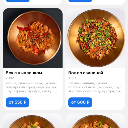
Вок с цыпленком
Вок со свининой
290 г
290 г
лапша, филе цыпленка, цукини,
лапша, свинина, цукини,
болгарский перец, морковь, лук,
болгарский перец, морковь, соус
соус терияки, лук фри, кунжу
якисоба, соус понзу, лук фри, лук,
от 550 ₽
от 600 ₽