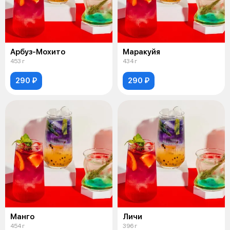
Арбуз-Мохито
Маракуйя
453 г
434 г
290 ₽
290 ₽
Манго
Личи
454 г
396 г