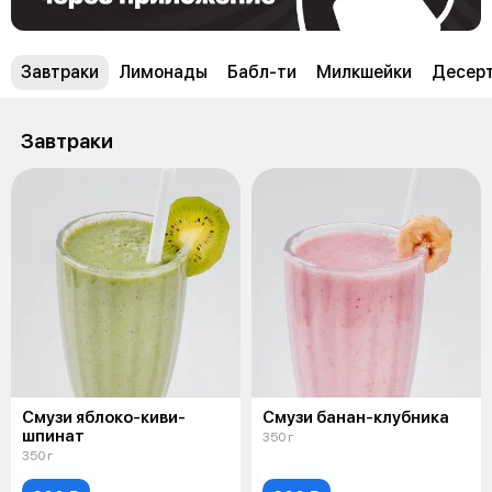
Завтраки
Лимонады
Бабл-ти
Милкшейки
Десер
Завтраки
Смузи яблоко-киви-
Смузи банан-клубника
шпинат
350 г
350 г