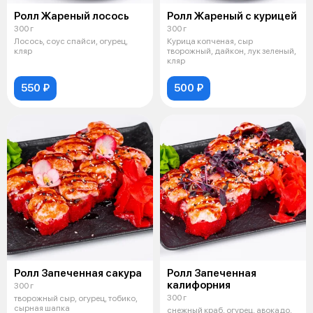
Ролл Жареный лосось
Ролл Жареный с курицей
300 г
300 г
Лосось, соус спайси, огурец,
Курица копченая, сыр
кляр
творожный, дайкон, лук зеленый,
кляр
550 ₽
500 ₽
Ролл Запеченная сакура
Ролл Запеченная
калифорния
300 г
300 г
творожный сыр, огурец, тобико,
сырная шапка
снежный краб, огурец, авокадо,