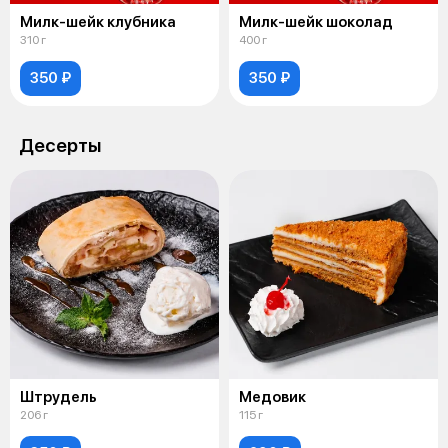
Милк-шейк клубника
Милк-шейк шоколад
310 г
400 г
350 ₽
350 ₽
Десерты
Штрудель
Медовик
206 г
115 г