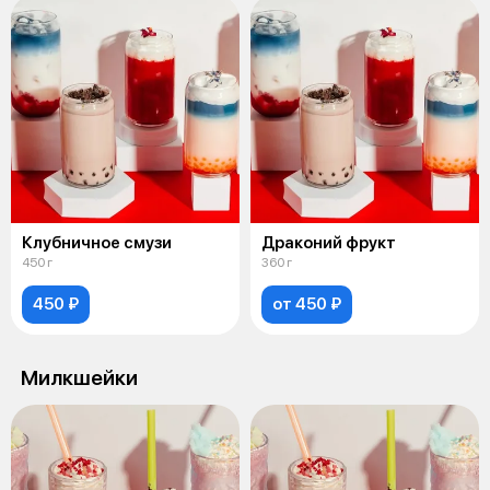
Клубничное смузи
Драконий фрукт
450 г
360 г
450 ₽
от 450 ₽
Милкшейки