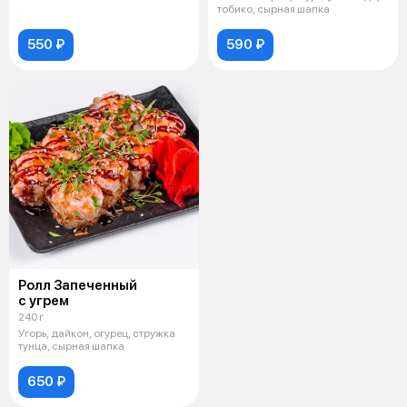
тобико, сырная шапка
550 ₽
590 ₽
Ролл Запеченный
с угрем
240 г
Угорь, дайкон, огурец, стружка
тунца, сырная шапка
650 ₽