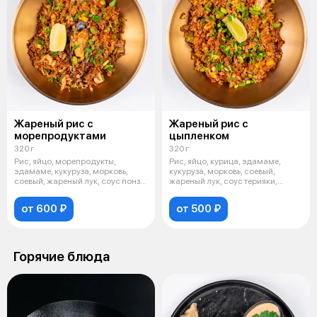
Жареный рис с
Жареный рис с
морепродуктами
цыпленком
320 г
320 г
Рис, яйцо, морепродукты,
Рис, яйцо, курица, эдамаме,
эдамаме, кукуруза, морковь,
кукуруза, морковь, соевый,
соевый, жареный лук, соус понзу,
жареный лук, соус терияки,
зеле
зеленый
от 600 ₽
от 500 ₽
Горячие блюда