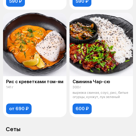
590 ₽
590 ₽
Рис с креветками том-ям
Свинина Чар-сю
141 г
300 г
вырезка свиная, соус, рис, битые
огурцы, кунжут, лук зеленый
от 690 ₽
600 ₽
Сеты