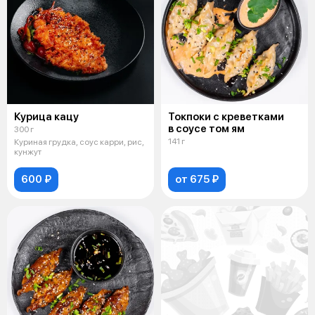
Курица кацу
Токпоки с креветками
в соусе том ям
300 г
141 г
Куриная грудка, соус карри, рис,
кунжут
600 ₽
от 675 ₽