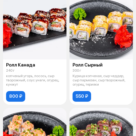
Ролл Канада
Ролл Сырный
240 г
300 г
копченый угорь, лосось, сыр
Курица копченая, сыр чеддер,
творожный, соус унаги, огурец,
сыр пармезан, сыр творожный,
кунжут
огурец, терияки
800 ₽
550 ₽