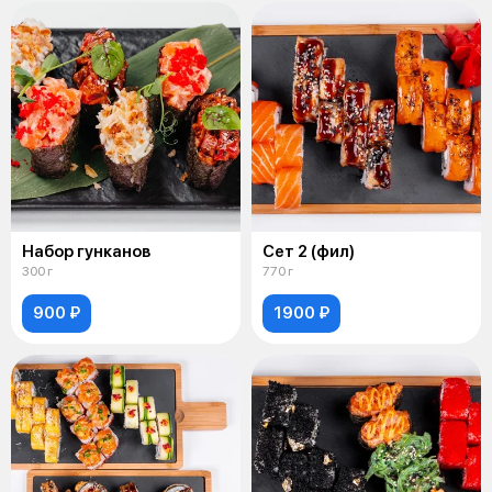
Набор гунканов
Сет 2 (фил)
300 г
770 г
900 ₽
1900 ₽