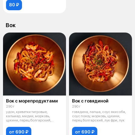
80 ₽
Вок
Вок с морепродуктами
Вок с говядиной
290 г
290 г
удон, креветки тигровые,
говядина, лапша, соус якисоба,
кальмар, мидии, морковь,
соус понзу, морковь, цукини,
цукини, перец болгарский,
перец болгарский, лук фри, лук
красный лук, с
от 690 ₽
от 690 ₽