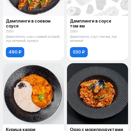
Дамплинги в соевом
Дамплинги в соусе
соусе
том ям
200 г
200 г
Дамплинги, соус соевый острый,
Дамплинги, соус том ям, лук
лук зеленый, кунжут
зеленый
490 ₽
530 ₽
Курица карри
Орзо с морепродуктами